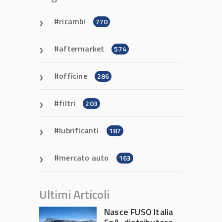
ricambi
770
aftermarket
574
officine
286
filtri
203
lubrificanti
187
mercato auto
163
Ultimi Articoli
Nasce FUSO Italia