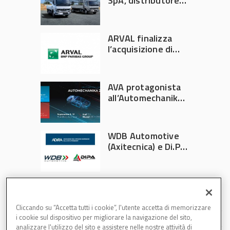
SpA, distributore
ufficiale FUSO in
Italia
ARVAL finalizza
l’acquisizione di
Athlon
AVA protagonista
all’Automechanika
Francoforte 2026
WDB Automotive
(Axitecnica) e Di.Pa.
Sport entrano in
ADIRA
Cliccando su “Accetta tutti i cookie”, l'utente accetta di memorizzare
i cookie sul dispositivo per migliorare la navigazione del sito,
analizzare l'utilizzo del sito e assistere nelle nostre attività di