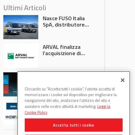
Ultimi Articoli
Nasce FUSO Italia
SpA, distributore
ufficiale FUSO in
Italia
ARVAL finalizza
l’acquisizione di
Athlon
AVA protagonista
all’Automechanika
Francoforte 2026
Cliccando su “Accetta tutti i cookie”, l'utente accetta di
memorizzare i cookie sul dispositivo per migliorare la
navigazione del sito, analizzare l'utilizzo del sito e
WDB Automotive
assistere nelle nostre attività di marketing.
Leggi la
(Axitecnica) e Di.Pa.
Cookie Policy
Sport entrano in
ADIRA
Accetta tutti i cookie