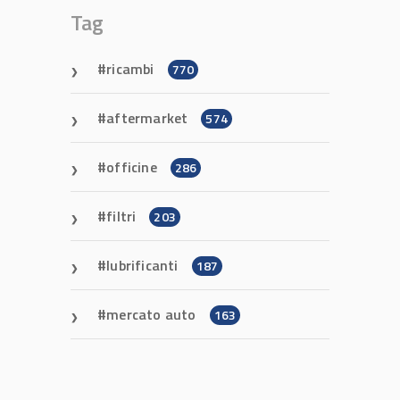
Tag
ricambi
770
aftermarket
574
officine
286
filtri
203
lubrificanti
187
mercato auto
163