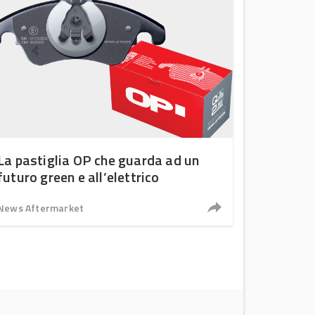
La pastiglia OP che guarda ad un
futuro green e all’elettrico
News Aftermarket