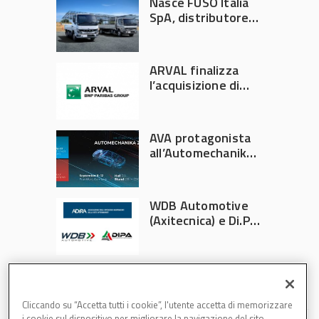
Nasce FUSO Italia
SpA, distributore
ufficiale FUSO in
Italia
ARVAL finalizza
l’acquisizione di
Athlon
AVA protagonista
all’Automechanika
Francoforte 2026
WDB Automotive
(Axitecnica) e Di.Pa.
Sport entrano in
ADIRA
Cliccando su “Accetta tutti i cookie”, l'utente accetta di memorizzare
i cookie sul dispositivo per migliorare la navigazione del sito,