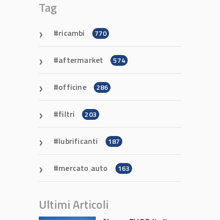
Tag
ricambi
770
aftermarket
574
officine
286
filtri
203
lubrificanti
187
mercato auto
163
Ultimi Articoli