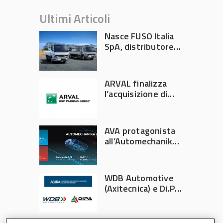
Ultimi Articoli
Nasce FUSO Italia
SpA, distributore
ufficiale FUSO in
Italia
ARVAL finalizza
l’acquisizione di
Athlon
AVA protagonista
all’Automechanika
Francoforte 2026
WDB Automotive
(Axitecnica) e Di.Pa.
Sport entrano in
ADIRA