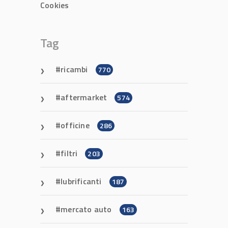
Cookies
Tag
ricambi
770
aftermarket
574
officine
286
filtri
203
lubrificanti
187
mercato auto
163