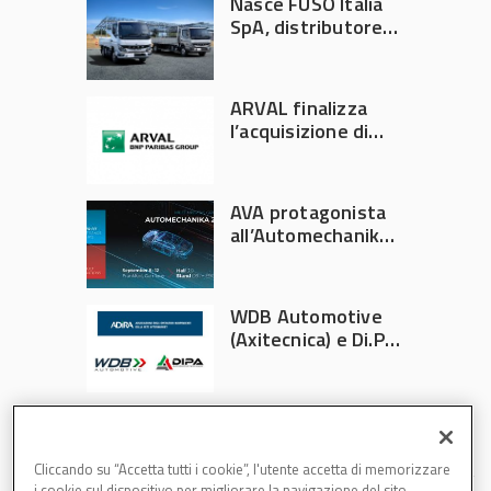
Nasce FUSO Italia
SpA, distributore
ufficiale FUSO in
Italia
ARVAL finalizza
l’acquisizione di
Athlon
AVA protagonista
all’Automechanika
Francoforte 2026
WDB Automotive
(Axitecnica) e Di.Pa.
Sport entrano in
ADIRA
Cliccando su “Accetta tutti i cookie”, l'utente accetta di memorizzare
i cookie sul dispositivo per migliorare la navigazione del sito,