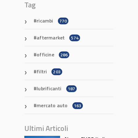
Tag
ricambi
770
aftermarket
574
officine
286
filtri
203
lubrificanti
187
mercato auto
163
Ultimi Articoli