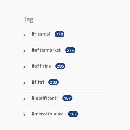
Tag
ricambi
770
aftermarket
574
officine
286
filtri
203
lubrificanti
187
mercato auto
163