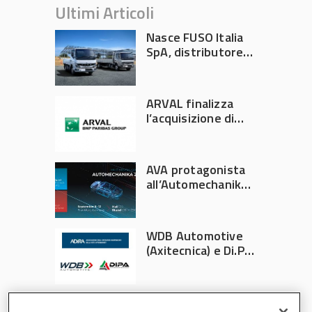
Ultimi Articoli
Nasce FUSO Italia
SpA, distributore
ufficiale FUSO in
Italia
ARVAL finalizza
l’acquisizione di
Athlon
AVA protagonista
all’Automechanika
Francoforte 2026
WDB Automotive
(Axitecnica) e Di.Pa.
Sport entrano in
ADIRA