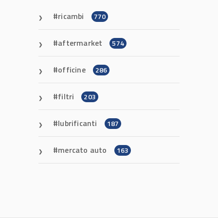
ricambi
770
aftermarket
574
officine
286
filtri
203
lubrificanti
187
mercato auto
163