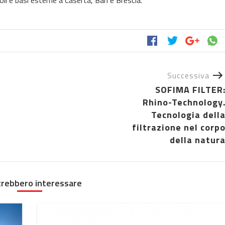
i e basi esterne a Caserta, Bari e Brescia.
Successiva
SOFIMA FILTER
Rhino-Technology
Tecnologia dell
filtrazione nel corp
della natur
trebbero interessare