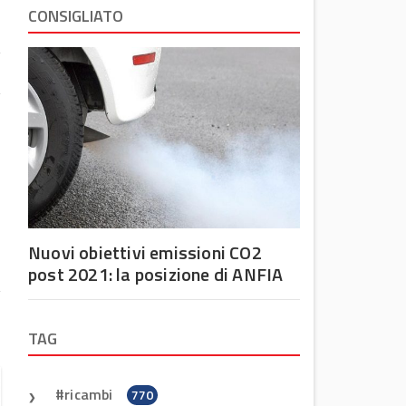
CONSIGLIATO
:
.
a
o
Nuovi obiettivi emissioni CO2
a
post 2021: la posizione di ANFIA
TAG
ricambi
770