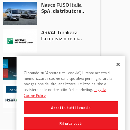
Nasce FUSO Italia
SpA, distributore
ufficiale FUSO in
Italia
ARVAL finalizza
l’acquisizione di
Athlon
AVA protagonista
all’Automechanika
Francoforte 2026
Cliccando su “Accetta tutti i cookie”, l'utente accetta di
memorizzare i cookie sul dispositivo per migliorare la
navigazione del sito, analizzare l'utilizzo del sito e
WDB Automotive
assistere nelle nostre attività di marketing.
Leggi la
(Axitecnica) e Di.Pa.
Cookie Policy
Sport entrano in
ADIRA
Accetta tutti i cookie
Rifiuta tutti