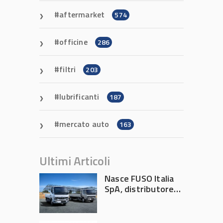
aftermarket
574
officine
286
filtri
203
lubrificanti
187
mercato auto
163
Ultimi Articoli
Nasce FUSO Italia
SpA, distributore
ufficiale FUSO in
Italia