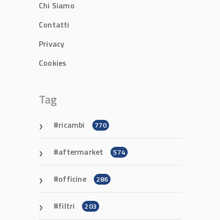
Chi Siamo
Contatti
Privacy
Cookies
Tag
ricambi
770
aftermarket
574
officine
286
filtri
203