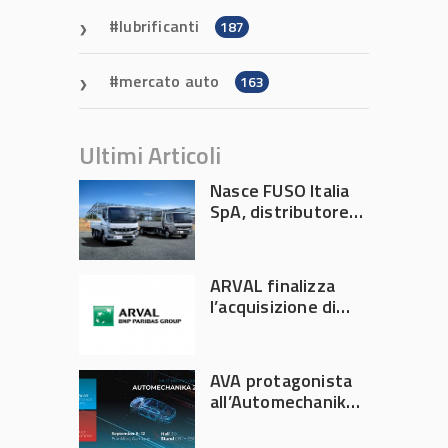
lubrificanti
187
mercato auto
163
Ultimi Articoli
Nasce FUSO Italia
SpA, distributore
ufficiale FUSO in
Italia
ARVAL finalizza
l’acquisizione di
Athlon
AVA protagonista
all’Automechanika
Francoforte 2026