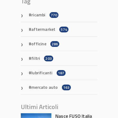
Tag
ricambi
770
aftermarket
574
officine
286
filtri
203
lubrificanti
187
mercato auto
163
Ultimi Articoli
Nasce FUSO Italia