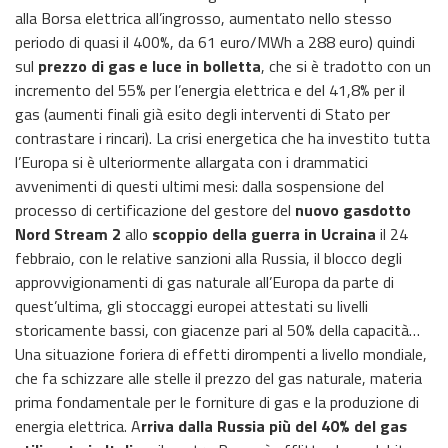
alla Borsa elettrica all’ingrosso, aumentato nello stesso
periodo di quasi il 400%, da 61 euro/MWh a 288 euro) quindi
sul
prezzo di gas e luce in bolletta
, che si è tradotto con un
incremento del 55% per l’energia elettrica e del 41,8% per il
gas (aumenti finali già esito degli interventi di Stato per
contrastare i rincari). La crisi energetica che ha investito tutta
l’Europa si è ulteriormente allargata con i drammatici
avvenimenti di questi ultimi mesi: dalla sospensione del
processo di certificazione del gestore del
nuovo gasdotto
Nord Stream 2
allo
scoppio della guerra in Ucraina
il 24
febbraio, con le relative sanzioni alla Russia, il blocco degli
approvvigionamenti di gas naturale all’Europa da parte di
quest’ultima, gli stoccaggi europei attestati su livelli
storicamente bassi, con giacenze pari al 50% della capacità…
Una situazione foriera di effetti dirompenti a livello mondiale,
che fa schizzare alle stelle il prezzo del gas naturale, materia
prima fondamentale per le forniture di gas e la produzione di
energia elettrica. A
rriva dalla Russia più del 40% del gas