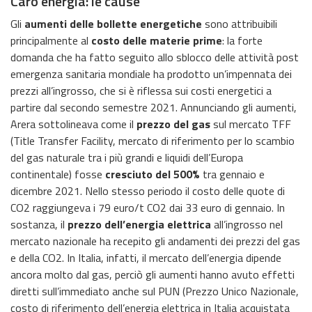
Caro energia: le cause
Gli
aumenti delle bollette energetiche
sono attribuibili
principalmente al
costo delle materie prime
: la forte
domanda che ha fatto seguito allo sblocco delle attività post
emergenza sanitaria mondiale ha prodotto un’impennata dei
prezzi all’ingrosso, che si è riflessa sui costi energetici a
partire dal secondo semestre 2021. Annunciando gli aumenti,
Arera sottolineava come il
prezzo del gas
sul mercato TFF
(Title Transfer Facility, mercato di riferimento per lo scambio
del gas naturale tra i più grandi e liquidi dell’Europa
continentale) fosse
cresciuto del 500%
tra gennaio e
dicembre 2021. Nello stesso periodo il costo delle quote di
CO2 raggiungeva i 79 euro/t CO2 dai 33 euro di gennaio. In
sostanza, il
prezzo dell’energia elettrica
all’ingrosso nel
mercato nazionale ha recepito gli andamenti dei prezzi del gas
e della CO2. In Italia, infatti, il mercato dell’energia dipende
ancora molto dal gas, perciò gli aumenti hanno avuto effetti
diretti sull’immediato anche sul PUN (Prezzo Unico Nazionale,
costo di riferimento dell’energia elettrica in Italia acquistata