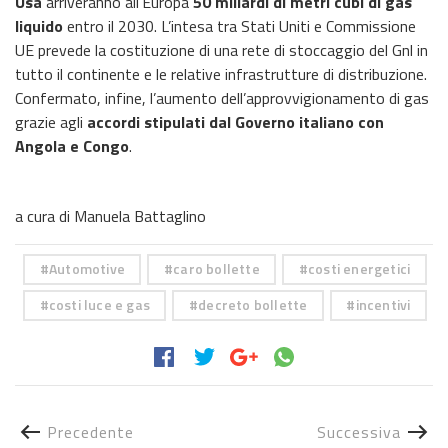
Usa
arriveranno all’Europa
50 miliardi di metri cubi di gas
liquido
entro il 2030. L’intesa tra Stati Uniti e Commissione
UE prevede la costituzione di una rete di stoccaggio del Gnl in
tutto il continente e le relative infrastrutture di distribuzione.
Confermato, infine, l’aumento dell’approvvigionamento di gas
grazie agli
accordi stipulati dal Governo italiano con
Angola e Congo
.
a cura di Manuela Battaglino
Automotive
caro bollette
costi energetici
costi luce e gas
decreto bollette
incentivi
Precedente
Successiva