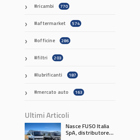
ricambi
770
aftermarket
574
officine
286
filtri
203
lubrificanti
187
mercato auto
163
Ultimi Articoli
Nasce FUSO Italia
SpA, distributore
ufficiale FUSO in