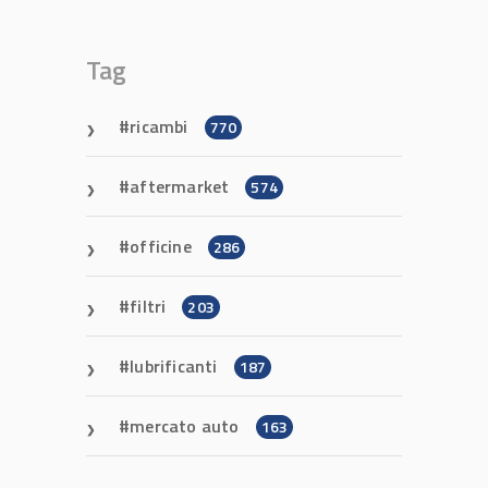
Tag
ricambi
770
aftermarket
574
officine
286
filtri
203
lubrificanti
187
mercato auto
163