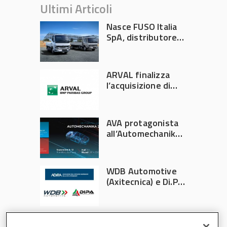
Ultimi Articoli
Nasce FUSO Italia
SpA, distributore
ufficiale FUSO in
Italia
ARVAL finalizza
l’acquisizione di
Athlon
AVA protagonista
all’Automechanika
Francoforte 2026
WDB Automotive
(Axitecnica) e Di.Pa.
Sport entrano in
ADIRA