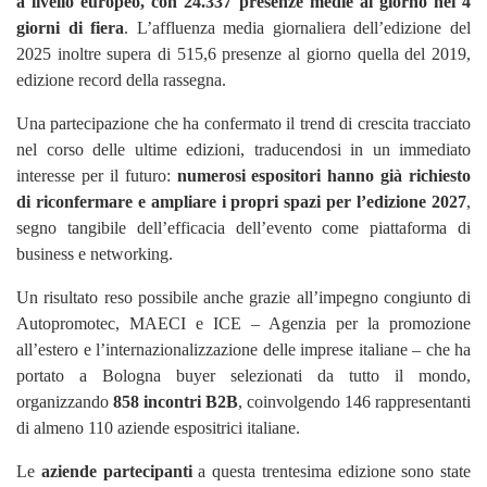
a livello europeo, con 24.337 presenze medie al giorno nei 4
giorni di fiera
. L’affluenza media giornaliera dell’edizione del
2025 inoltre supera di 515,6 presenze al giorno quella del 2019,
edizione record della rassegna.
Una partecipazione che ha confermato il trend di crescita tracciato
nel corso delle ultime edizioni, traducendosi in un immediato
interesse per il futuro:
numerosi espositori hanno già richiesto
di riconfermare e ampliare i propri spazi per l’edizione 2027
,
segno tangibile dell’efficacia dell’evento come piattaforma di
business e networking.
Un risultato reso possibile anche grazie all’impegno congiunto di
Autopromotec, MAECI e ICE – Agenzia per la promozione
all’estero e l’internazionalizzazione delle imprese italiane – che ha
portato a Bologna buyer selezionati da tutto il mondo,
organizzando
858 incontri B2B
, coinvolgendo 146 rappresentanti
di almeno 110 aziende espositrici italiane.
Le
aziende partecipanti
a questa trentesima edizione sono state