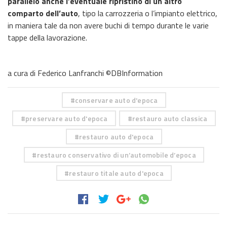
parallelo anche l’eventuale ripristino di un altro
comparto dell’auto
, tipo la carrozzeria o l’impianto elettrico,
in maniera tale da non avere buchi di tempo durante le varie
tappe della lavorazione.
a cura di Federico Lanfranchi ©DBInformation
conservare auto d'epoca
preservare auto d'epoca
restauro auto classica
restauro auto d'epoca
restauro conservativo di un’automobile d’epoca
restauro titale auto d'epoca