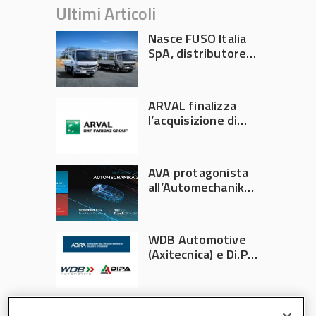
Ultimi Articoli
Nasce FUSO Italia
SpA, distributore
ufficiale FUSO in
Italia
ARVAL finalizza
l’acquisizione di
Athlon
AVA protagonista
all’Automechanika
Francoforte 2026
WDB Automotive
(Axitecnica) e Di.Pa.
Sport entrano in
ADIRA