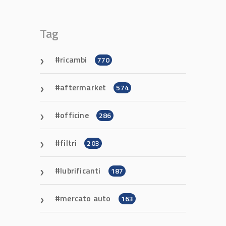
Tag
ricambi
770
aftermarket
574
officine
286
filtri
203
lubrificanti
187
mercato auto
163