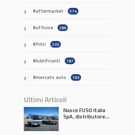
aftermarket
574
officine
286
filtri
203
lubrificanti
187
mercato auto
163
Ultimi Articoli
Nasce FUSO Italia
SpA, distributore
ufficiale FUSO in
Italia