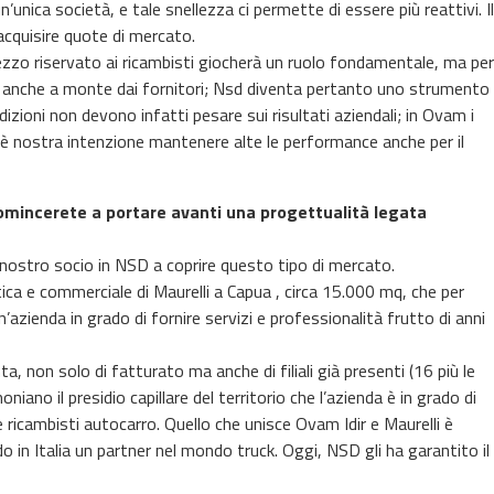
unica società, e tale snellezza ci permette di essere più reattivi. Il
acquisire quote di mercato.
zzo riservato ai ricambisti giocherà un ruolo fondamentale, ma per
 anche a monte dai fornitori; Nsd diventa pertanto uno strumento
zioni non devono infatti pesare sui risultati aziendali; in Ovam i
d è nostra intenzione mantenere alte le performance anche per il
ncomincerete a portare avanti una progettualità legata
nostro socio in NSD a coprire questo tipo di mercato.
ica e commerciale di Maurelli a Capua , circa 15.000 mq, che per
azienda in grado di fornire servizi e professionalità frutto di anni
nta, non solo di fatturato ma anche di filiali già presenti (16 più le
niano il presidio capillare del territorio che l’azienda è in grado di
e e ricambisti autocarro. Quello che unisce Ovam Idir e Maurelli è
in Italia un partner nel mondo truck. Oggi, NSD gli ha garantito il