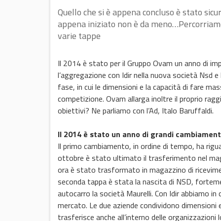
Quello che si è appena concluso è stato sic
appena iniziato non è da meno…Percorriamo i
varie tappe
Il 2014 è stato per il Gruppo Ovam un anno di imp
l’aggregazione con Idir nella nuova società Nsd e l
fase, in cui le dimensioni e la capacità di fare ma
competizione. Ovam allarga inoltre il proprio raggio
obiettivi? Ne parliamo con l’Ad, Italo Baruffaldi.
Il 2014 è stato un anno di grandi cambiamenti
Il primo cambiamento, in ordine di tempo, ha rigu
ottobre è stato ultimato il trasferimento nel ma
ora è stato trasformato in magazzino di ricevime
seconda tappa è stata la nascita di NSD, forteme
autocarro la società Maurelli. Con Idir abbiamo in
mercato. Le due aziende condividono dimensioni 
trasferisce anche all’interno delle organizzazioni