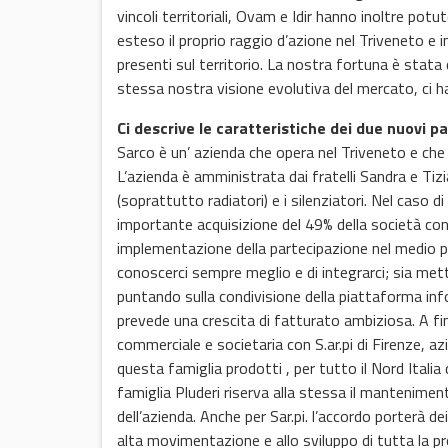
vincoli territoriali, Ovam e Idir hanno inoltre pot
esteso il proprio raggio d’azione nel Triveneto e 
presenti sul territorio. La nostra fortuna è stata 
stessa nostra visione evolutiva del mercato, ci 
Ci descrive le caratteristiche dei due nuovi pa
Sarco è un’ azienda che opera nel Triveneto e che 
L’azienda è amministrata dai fratelli Sandra e Tizi
(soprattutto radiatori) e i silenziatori. Nel caso
importante acquisizione del 49% della società con
implementazione della partecipazione nel medio pe
conoscerci sempre meglio e di integrarci; sia mett
puntando sulla condivisione della piattaforma info
prevede una crescita di fatturato ambiziosa. A fi
commerciale e societaria con S.ar.pi di Firenze, a
questa famiglia prodotti , per tutto il Nord Itali
famiglia Pluderi riserva alla stessa il mantenime
dell’azienda. Anche per Sar.pi. l’accordo porterà de
alta movimentazione e allo sviluppo di tutta la p