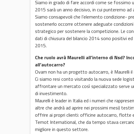
Siamo in grado di fare accordi come se fossimo un’
2015 sarà un anno decisivo, in cui punteremo ad 
Siamo consapevoli che l’elemento condizione- pre
sostenerlo occorre ottenere adeguate condizioni
strategico per sostenere la competizione. Le condi
dati di chiusura del bilancio 2014 sono positivi e
2015.
Che ruolo avrà Maurelli all’interno di Nsd? I
all’autocarro?
Ovam non ha un progetto autocarro, è Maurelli il 
Ci siamo resi conto visitando la nuova sede logist
affrontare un mercato così specializzato serve un’
di investimento.
Maurelli è leader in Italia ed i numeri che rapprese
altre che andrà ad aprire nei prossimi mesi) testimo
offrire ai propri clienti: officine autocarro, flott
Temot International, che da tempo stava cercando 
migliore in questo settore.