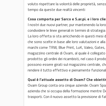
voluto rispettare la volontà delle proprietà, senz
tempo da queste due realtà vincenti
Cosa comporta per Sarco e S.ar.pi. e i loro cl
I nostri due nuovi partner, pur mantenendo la loro
condividere le linee generali in termini di strateg
La loro offerta si sta arricchendo in questi mesi 
che sono scelte in base alle loro valutazioni e al
marchi come TRW, Blue Print, LuK, Valeo, Gates, Pu
magazzino centrale di Ovam, al quale è collegato i
prodotto: gli ordini dei ricambisti, nel caso il pr
possono essere girati sul magazzino centrale, che
rendere il tutto effettivo e pienamente funzional
Qual è l’attuale assetto di Ovam? Che obietti
Ovam Group conta ora cinque aziende: Ovam Spa, Ser
azienda che si occupa della formazione mentre De
trasporti. Con il nuovo assetto la previsione di fa