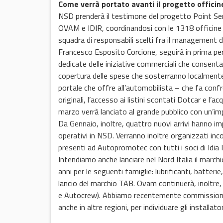
Come verrà portato avanti il progetto officin
NSD prenderà il testimone del progetto Point Serv
OVAM e IDIR, coordinandosi con le 1318 officine 
squadra di responsabili scelti fra il management 
Francesco Esposito Corcione, seguirà in prima pers
dedicate delle iniziative commerciali che consentan
copertura delle spese che sosterranno localmente. L
portale che offre all’automobilista – che fa confro
originali, l’accesso ai listini scontati Dotcar e l’a
marzo verrà lanciato al grande pubblico con un’im
Da Gennaio, inoltre, quattro nuovi arrivi hanno im
operativi in NSD. Verranno inoltre organizzati in
presenti ad Autopromotec con tutti i soci di Idia 
Intendiamo anche lanciare nel Nord Italia il mar
anni per le seguenti famiglie: lubrificanti, batteri
lancio del marchio TAB. Ovam continuerà, inoltre,
e Autocrew). Abbiamo recentemente commissionat
anche in altre regioni, per individuare gli installato