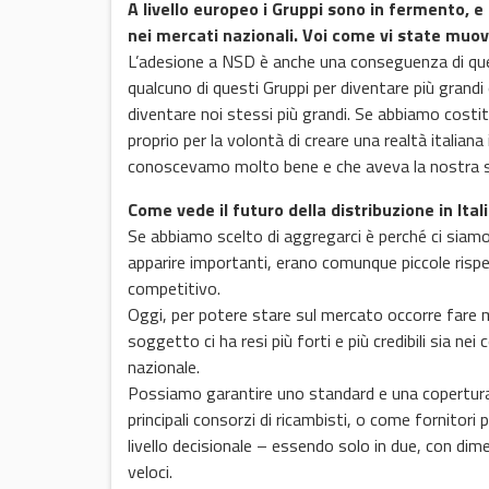
A livello europeo i Gruppi sono in fermento, 
nei mercati nazionali. Voi come vi state muo
L’adesione a NSD è anche una conseguenza di quest
qualcuno di questi Gruppi per diventare più gran
diventare noi stessi più grandi. Se abbiamo costi
proprio per la volontà di creare una realtà italian
conoscevamo molto bene e che aveva la nostra st
Come vede il futuro della distribuzione in Ital
Se abbiamo scelto di aggregarci è perché ci siam
apparire importanti, erano comunque piccole risp
competitivo.
Oggi, per potere stare sul mercato occorre fare mas
soggetto ci ha resi più forti e più credibili sia nei 
nazionale.
Possiamo garantire uno standard e una copertura n
principali consorzi di ricambisti, o come fornitori 
livello decisionale – essendo solo in due, con dimen
veloci.