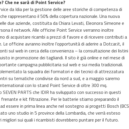
e? Che ne sarà di Point Service?
ice da Idia per la gestione delle aree storiche di competenza di
che rappresentano il 50% della copertura nazionale. Una nuova
delle due aziende, costituita da Chiara Levati, Eleonora Simeone e
ona il network. Alle officine Point Service verranno inoltre
o di acquistare ricambi a prezzi di favore e di ricevere contributi a
e officine avranno inoltre l’opportunità di aderire a Dotcar.it, il
nti sul web in cerca della convenienza – la consultazione dei listini
cquisto in promozione dei tagliandi. Il sito è già online e nel mese di
portante campagna pubblicitaria sul web e sui media tradizionali.
plementato la squadra dei formatori e dei tecnici di attrezzatura
contri su tematiche condivise da nord a sud, e a maggio saremo
International con lo stand Point Service di oltre 300 mq.
chio SEVEN PARTS che IDIR ha sviluppato con successo in questi
e, frenante e kit filtrazione. Per le batterie stiamo preparando il
 ad essere in prima linea anche nel sostegno ai progetti Bosch (BCS
o uno studio in 5 province della Lombardia, che verrà esteso
ri migliori sui quali i ricambisti dovrebbero puntare per il futuro.