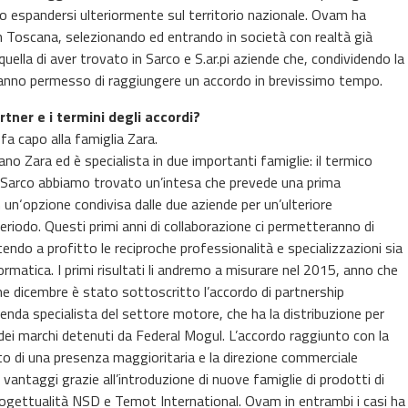
uto espandersi ulteriormente sul territorio nazionale. Ovam ha
in Toscana, selezionando ed entrando in società con realtà già
quella di aver trovato in Sarco e S.ar.pi aziende che, condividendo la
hanno permesso di raggiungere un accordo in brevissimo tempo.
rtner e i termini degli accordi?
fa capo alla famiglia Zara.
ano Zara ed è specialista in due importanti famiglie: il termico
 di Sarco abbiamo trovato un’intesa che prevede una prima
 un‘opzione condivisa dalle due aziende per un’ulteriore
riodo. Questi primi anni di collaborazione ci permetteranno di
endo a profitto le reciproche professionalità e specializzazioni sia
rmatica. I primi risultati li andremo a misurare nel 2015, anno che
ne dicembre è stato sottoscritto l’accordo di partnership
zienda specialista del settore motore, che ha la distribuzione per
a dei marchi detenuti da Federal Mogul. L’accordo raggiunto con la
nto di una presenza maggioritaria e la direzione commerciale
i vantaggi grazie all’introduzione di nuove famiglie di prodotti di
rogettualità NSD e Temot International. Ovam in entrambi i casi ha