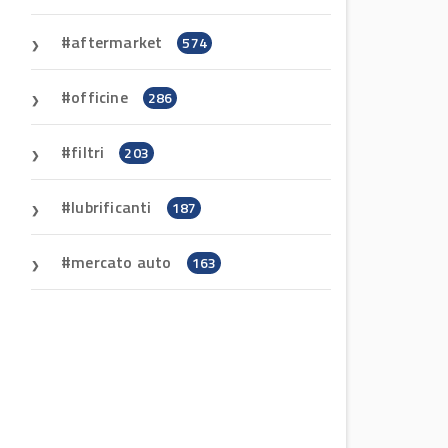
aftermarket
574
officine
286
filtri
203
o
lubrificanti
187
mercato auto
163