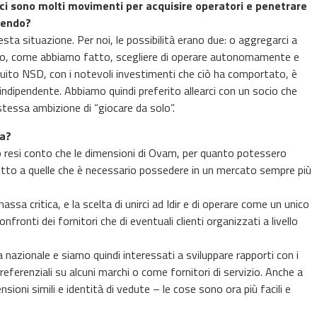
e ci sono molti movimenti per acquisire operatori e penetrare
vendo?
a situazione. Per noi, le possibilità erano due: o aggregarci a
di o, come abbiamo fatto, scegliere di operare autonomamente e
tuito NSD, con i notevoli investimenti che ciò ha comportato, è
a indipendente. Abbiamo quindi preferito allearci con un socio che
essa ambizione di “giocare da solo”.
ia?
o resi conto che le dimensioni di Ovam, per quanto potessero
etto a quelle che è necessario possedere in un mercato sempre più
sa critica, e la scelta di unirci ad Idir e di operare come un unico
confronti dei fornitori che di eventuali clienti organizzati a livello
azionale e siamo quindi interessati a sviluppare rapporti con i
preferenziali su alcuni marchi o come fornitori di servizio. Anche a
sioni simili e identità di vedute – le cose sono ora più facili e