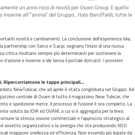
uramente un anno ricco di novità per Ovam Group. E quello
nsieme all’”anima” del Gruppo , Italo Baruffaldi, tutte le
ortanti novità e cambiamenti. La conclusione dell’esperienza Idia,
a partnership con Sarco e S.ar.pi. segnano l’inizio di una nuova
ssa critica risultano sempre più determinanti per sostenere la
 d’azione e insieme a Idir lancia il portale dotcar.it. I prossimi
. Ripercorriamone le tappe principali…
ardato NewTubicar, che ad aprile è stata conglobata nel Gruppo. Ad
gazzino centrale di Ovam di tutto il magazzino New Tubicar, che
nto e spedizione merce. Il processo di fusione è ora completo. La
nte voluta da IDIR ed OVAM, a cui si è aggregata per la linea
 comune la stessa visione commerciale e l’approccio strategico al
ed assetto organizzativo e la sinergia che sta producendo NSD
 locali maggiore snellezza ed efficienza. Non essendo più legate da