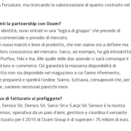
a forzature, ma ricercando la valorizzazione di quanto costruito nel
ienti la partnership con Ovam?
 identità, sono entrati in una “logica di gruppo” che prevede di
ia commerciale e presidio di mercato.
di nuovi marchi e linee di prodotto, che non siamo noi a definire ma
la loro conoscenza del mercato. Sarco, ad esempio, ha già introdott
rflux, febi e Ina. Alle spalle delle due aziende ci sarà comunque il
l loro e-commerce. Ciò garantirà la massima disponibilità di
odotto non sia disponibile nel magazzino a cui fanno riferimento,
 preparerà e spedirà l’ordine. Siamo, tuttavia, consapevoli che, per
e, saranno necessari parecchi mesi.
vo di fatturato vi prefiggete?
vice Srl, Demos Srl, Sarco Srl e S.ar.pi Srl. Service è la nostra
mos, operativa da un paio d’anni, gestisce e coordina il versante
tturato per il 2015 di Ovam Group è di superare i 75 milioni di euro.