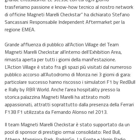
trasferiamo passione e know-how tecnico al nostro network
di officine Magneti Marelli Checkstar” ha dichiarato Stefano
Sancassani Responsabile Independent Aftermarket per la
regione EMEA.
Grande affluenza di pubblico all’Action Village del Team
Magneti Marelli Checkstar all’interno dell’Exhibition Area,
rimasta aperta per tutti i giorni della manifestazione.
L’Action Village è stato fra gli spazi più visitati dal numeroso
pubblico accorso all’Autodromo di Monza nei 3 giorni di gara:
particolare successo hanno riscosso i simulatori F1 by RedBull
e Rally by RBR World. Anche l’area hospitality presso la
storica palazzina Magneti Marelli ha attirato molti
appassionati, attratti soprattutto dalla presenza della Ferrari
F138 F1 utilizzata da Fernando Alonso nel 2013.
Il team Magneti Marelli Checkstar è stato supportato da un
pool di sponsor di prestigio ormai consolidato: Red Bull,
Athena, Maggiora Park, ParkinGo, La Fonte e Virgin Radio.