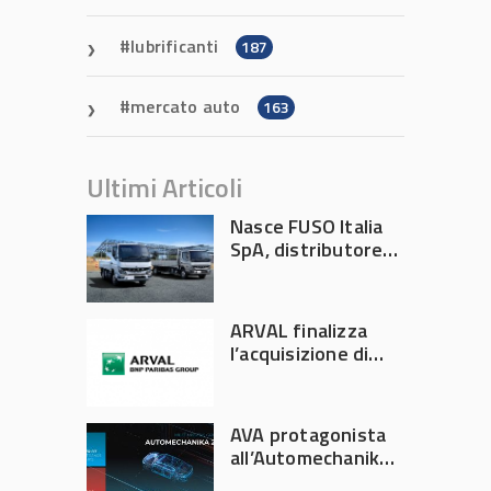
lubrificanti
187
mercato auto
163
Ultimi Articoli
Nasce FUSO Italia
SpA, distributore
ufficiale FUSO in
Italia
ARVAL finalizza
l’acquisizione di
Athlon
AVA protagonista
all’Automechanika
Francoforte 2026