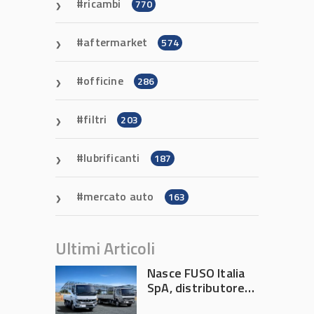
ricambi
770
aftermarket
574
officine
286
filtri
203
lubrificanti
187
mercato auto
163
Ultimi Articoli
Nasce FUSO Italia
SpA, distributore
ufficiale FUSO in