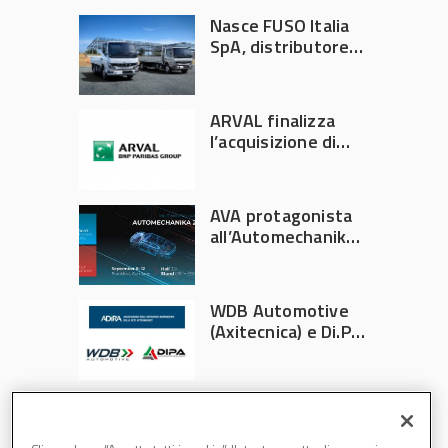
Nasce FUSO Italia
SpA, distributore
ufficiale FUSO in
Italia
ARVAL finalizza
l’acquisizione di
Athlon
AVA protagonista
all’Automechanika
Francoforte 2026
WDB Automotive
(Axitecnica) e Di.Pa.
Sport entrano in
ADIRA