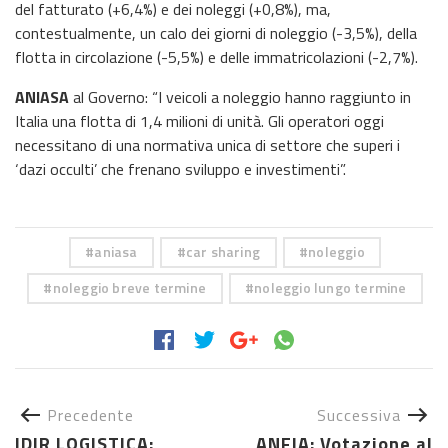
del fatturato (+6,4%) e dei noleggi (+0,8%), ma,
contestualmente, un calo dei giorni di noleggio (-3,5%), della
flotta in circolazione (-5,5%) e delle immatricolazioni (-2,7%).
ANIASA
al Governo: “I veicoli a noleggio hanno raggiunto in
Italia una flotta di 1,4 milioni di unità. Gli operatori oggi
necessitano di una normativa unica di settore che superi i
‘dazi occulti’ che frenano sviluppo e investimenti”.
aniasa
car sharing
noleggio
noleggio breve termine
noleggio lungo termine
Precedente
Successiva
IDIR LOGISTICA:
ANFIA: Votazione al