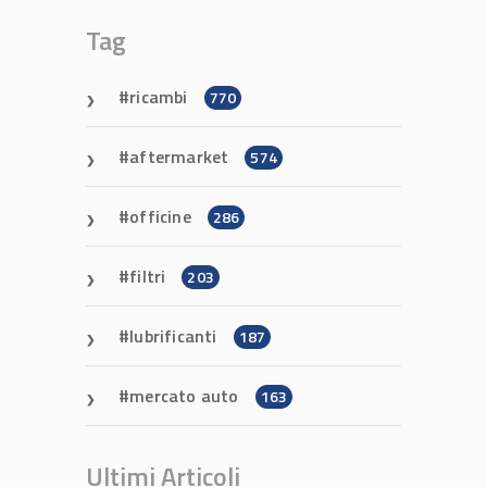
Tag
ricambi
770
aftermarket
574
officine
286
filtri
203
lubrificanti
187
mercato auto
163
Ultimi Articoli