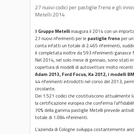
27 nuovi codici per pastiglie freno e gli innov
Metelli 2014
Il
Gruppo Metelli
inaugura il 2014 con un import
27 nuovi riferimenti per le
pastiglie freno
per un
conta infatti un totale di 2.465 riferimenti, sudd
è completata inoltre da 593 riferimenti ganasce fr
Nel 2014, nel solo mese di gennaio, sono stati i
copertura di modelli di autovetture molto recenti
Adam 2013, Ford Focus, Ka 2012, i modelli BM
44 riferimenti introdotti nel corso del 2013, p
circolante.
Dei 1.521 codici che costituiscono attualmente 
la certificazione europea che conferma l’affidabilit
70% della gamma pastiglie Metelli prevede antivi
totale di 1.084 riferimenti.
L’azienda di Cologne sviluppa costantemente a