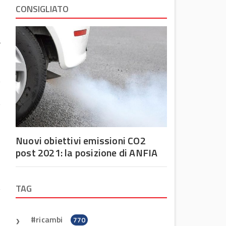
CONSIGLIATO
à
Nuovi obiettivi emissioni CO2
i
post 2021: la posizione di ANFIA
i
A
TAG
ricambi
770