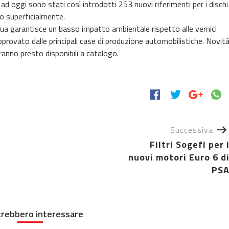
d oggi sono stati così introdotti 253 nuovi riferimenti per i dischi
to superficialmente.
cqua garantisce un basso impatto ambientale rispetto alle vernici
approvato dalle principali case di produzione automobilistiche. Novit
ranno presto disponibili a catalogo.
Successiva
Filtri Sogefi per 
nuovi motori Euro 6 d
PS
trebbero interessare