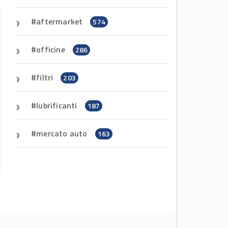
aftermarket
574
officine
286
filtri
203
lubrificanti
187
AVA protagonista all’Automechanika
mercato auto
Francoforte 2026
163
News Aftermarket