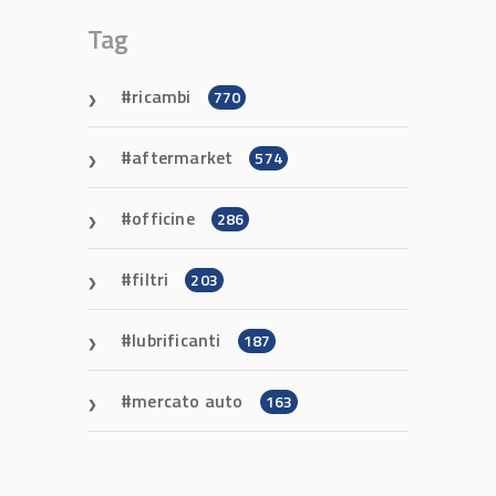
Tag
ricambi
770
aftermarket
574
officine
286
filtri
203
lubrificanti
187
mercato auto
163