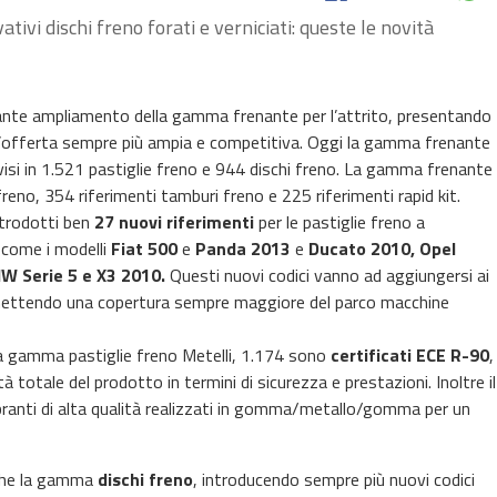
ativi dischi freno forati e verniciati: queste le novità
ante ampliamento della gamma frenante per l’attrito, presentando
’offerta sempre più ampia e competitiva. Oggi la gamma frenante
ivisi in 1.521 pastiglie freno e 944 dischi freno. La gamma frenante
eno, 354 riferimenti tamburi freno e 225 riferimenti rapid kit.
ntrodotti ben
27 nuovi riferimenti
per le pastiglie freno a
 come i modelli
Fiat 500
e
Panda 2013
e
Ducato 2010, Opel
W Serie 5 e X3 2010.
Questi nuovi codici vanno ad aggiungersi ai
ermettendo una copertura sempre maggiore del parco macchine
la gamma pastiglie freno Metelli, 1.174 sono
certificati ECE R-90
,
à totale del prodotto in termini di sicurezza e prestazioni. Inoltre il
branti di alta qualità realizzati in gomma/metallo/gomma per un
nche la gamma
dischi freno
, introducendo sempre più nuovi codici