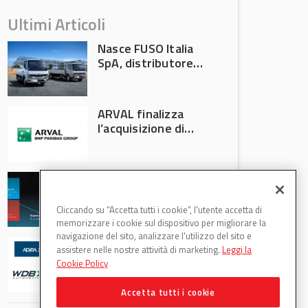
Ultimi Articoli
Nasce FUSO Italia
SpA, distributore
ufficiale FUSO in
Italia
ARVAL finalizza
l’acquisizione di
Athlon
AVA protagonista
all’Automechanika
Francoforte 2026
Cliccando su “Accetta tutti i cookie”, l'utente accetta di
memorizzare i cookie sul dispositivo per migliorare la
navigazione del sito, analizzare l'utilizzo del sito e
WDB Automotive
assistere nelle nostre attività di marketing.
Leggi la
(Axitecnica) e Di.Pa.
Cookie Policy
Sport entrano in
ADIRA
Accetta tutti i cookie