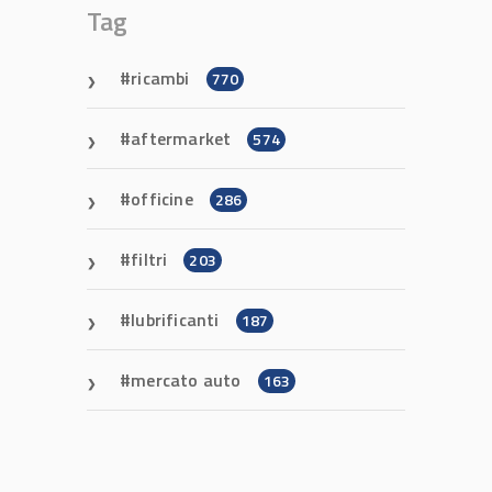
Tag
ricambi
770
aftermarket
574
officine
286
filtri
203
lubrificanti
187
mercato auto
163