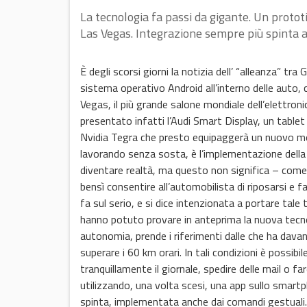
La tecnologia fa passi da gigante. Un protot
Las Vegas. Integrazione sempre più spinta
È degli scorsi giorni la notizia dell’ “alleanza” tr
sistema operativo Android all’interno delle auto,
Vegas, il più grande salone mondiale dell’elettroni
presentato infatti l’Audi Smart Display, un table
Nvidia Tegra che presto equipaggerà un nuovo mode
lavorando senza sosta, è l’implementazione della 
diventare realtà, ma questo non significa – come
bensì consentire all’automobilista di riposarsi e fa
fa sul serio, e si dice intenzionata a portare tale 
hanno potuto provare in anteprima la nuova tecnol
autonomia, prende i riferimenti dalle che ha davan
superare i 60 km orari. In tali condizioni è possibi
tranquillamente il giornale, spedire delle mail o fa
utilizzando, una volta scesi, una app sullo smar
spinta, implementata anche dai comandi gestuali.