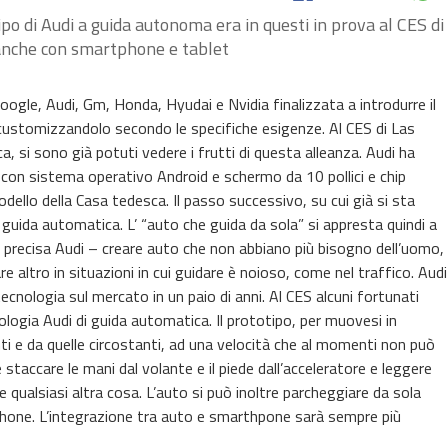
ipo di Audi a guida autonoma era in questi in prova al CES di
 anche con smartphone e tablet
a Google, Audi, Gm, Honda, Hyudai e Nvidia finalizzata a introdurre il
 customizzandolo secondo le specifiche esigenze. Al CES di Las
ca, si sono già potuti vedere i frutti di questa alleanza. Audi ha
t con sistema operativo Android e schermo da 10 pollici e chip
llo della Casa tedesca. Il passo successivo, su cui già si sta
guida automatica. L’ “auto che guida da sola” si appresta quindi a
 precisa Audi – creare auto che non abbiano più bisogno dell’uomo,
re altro in situazioni in cui guidare è noioso, come nel traffico. Audi
tecnologia sul mercato in un paio di anni. Al CES alcuni fortunati
ogia Audi di guida automatica. Il prototipo, per muovesi in
ti e da quelle circostanti, ad una velocità che al momenti non può
le staccare le mani dal volante e il piede dall’acceleratore e leggere
re qualsiasi altra cosa. L’auto si può inoltre parcheggiare da sola
tphone. L’integrazione tra auto e smarthpone sarà sempre più