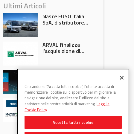
Ultimi Articoli
Nasce FUSO Italia
SpA, distributore
ufficiale FUSO in
Italia
ARVAL finalizza
l’acquisizione di
Athlon
AVA protagonista
all’Automechanika
Francoforte 2026
Cliccando su “Accetta tutti i cookie”, l'utente accetta di
memorizzare i cookie sul dispositivo per migliorare la
navigazione del sito, analizzare l'utilizzo del sito e
WDB Automotive
assistere nelle nostre attività di marketing.
Leggi la
(Axitecnica) e Di.Pa.
Cookie Policy
Sport entrano in
ADIRA
Accetta tutti i cookie