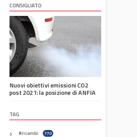
CONSIGLIATO
o
Nuovi obiettivi emissioni CO2
r
post 2021: la posizione di ANFIA
a
TAG
ricambi
770