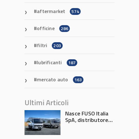
aftermarket
574
officine
286
filtri
203
lubrificanti
187
mercato auto
163
Ultimi Articoli
Nasce FUSO Italia
SpA, distributore
ufficiale FUSO in
Italia