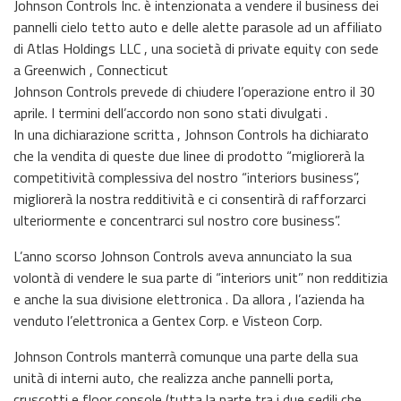
Johnson Controls Inc. è intenzionata a vendere il business dei
pannelli cielo tetto auto e delle alette parasole ad un affiliato
di Atlas Holdings LLC , una società di private equity con sede
a Greenwich , Connecticut
Johnson Controls prevede di chiudere l’operazione entro il 30
aprile. I termini dell’accordo non sono stati divulgati .
In una dichiarazione scritta , Johnson Controls ha dichiarato
che la vendita di queste due linee di prodotto “migliorerà la
competitività complessiva del nostro “interiors business”,
migliorerà la nostra redditività e ci consentirà di rafforzarci
ulteriormente e concentrarci sul nostro core business”.
L’anno scorso Johnson Controls aveva annunciato la sua
volontà di vendere le sua parte di “interiors unit” non redditizia
e anche la sua divisione elettronica . Da allora , l’azienda ha
venduto l’elettronica a Gentex Corp. e Visteon Corp.
Johnson Controls manterrà comunque una parte della sua
unità di interni auto, che realizza anche pannelli porta,
cruscotti e floor console (tutta la parte tra i due sedili che