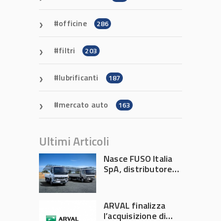
officine
286
filtri
203
lubrificanti
187
mercato auto
163
Ultimi Articoli
Nasce FUSO Italia
SpA, distributore
ufficiale FUSO in
Italia
ARVAL finalizza
l’acquisizione di