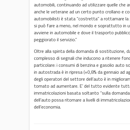
automobili, continuando ad utilizzare quelle che
anche le veterane ad un certo punto crollano e co
automobilisti è stata “costretta” a rottamare la 
si può fare a meno, nel mondo e soprattutto in u
avviene in automobile e dove il trasporto pubblico 
peggiorato il servizio.”
Oltre alla spinta della domanda di sostituzione, 
complesso di segnali che inducono a ritenere fond
particolare: i consumi di benzina e gasolio auto s
in autostrada è in ripresa (+0,8% da gennaio ad agos
degli operatori del settore dell’auto è in migliora
tornato ad aumentare. E’ del tutto evidente tuttav
immatricolazioni basata soltanto “sulla domanda d
dell’auto possa ritornare a livelli di immatricolaz
dell’economia.