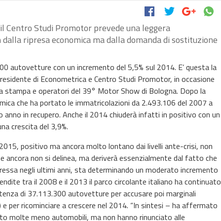
 il Centro Studi Promotor prevede una leggera
n dalla ripresa economica ma dalla domanda di sostituzione
000 autovetture con un incremento del 5,5% sul 2014. E’ questa la
presidente di Econometrica e Centro Studi Promotor, in occasione
ata stampa e operatori del 39° Motor Show di Bologna. Dopo la
omica che ha portato le immatricolazioni da 2.493.106 del 2007 a
 anno in recupero. Anche il 2014 chiuderà infatti in positivo con un
na crescita del 3,9%.
 2015, positivo ma ancora molto lontano dai livelli ante-crisi, non
e ancora non si delinea, ma deriverà essenzialmente dal fatto che
ressa negli ultimi anni, sta determinando un moderato incremento
endite tra il 2008 e il 2013 il parco circolante italiano ha continuato
tenza di 37.113.300 autovetture per accusare poi marginali
 e per ricominciare a crescere nel 2014. “In sintesi – ha affermato
tato molte meno automobili, ma non hanno rinunciato alle