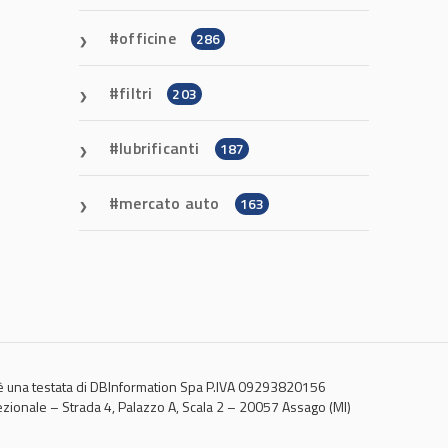
officine
286
filtri
203
lubrificanti
187
mercato auto
163
 una testata di DBInformation Spa P.IVA 09293820156
ezionale – Strada 4, Palazzo A, Scala 2 – 20057 Assago (MI)