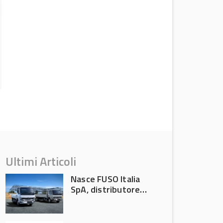
AVA protagonista all’Automechanika
Francoforte 2026
News Aftermarket
Ultimi Articoli
Nasce FUSO Italia
SpA, distributore
ufficiale FUSO in
Italia