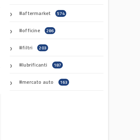
aftermarket
574
:
officine
286
B
filtri
203
lubrificanti
187
mercato auto
163