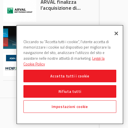
ARVAL finalizza
l’acquisizione di
Athlon
AVA protagonista
all’Automechanika
Francoforte 2026
Cliccando su “Accetta tutti i cookie”, l'utente accetta di
memorizzare i cookie sul dispositivo per migliorare la
navigazione del sito, analizzare l'utilizzo del sito e
WDB Automotive
assistere nelle nostre attività di marketing.
Leggi la
(Axitecnica) e Di.Pa.
Cookie Policy
Sport entrano in
ADIRA
Accetta tutti i cookie
Rifiuta tutti
Impostazioni cookie