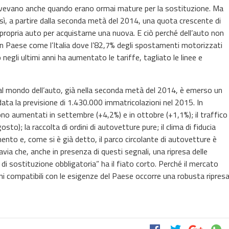
 avevano anche quando erano ormai mature per la sostituzione. Ma
sì, a partire dalla seconda metà del 2014, una quota crescente di
propria auto per acquistarne una nuova. E ciò perché dell’auto non
n Paese come l’Italia dove l’82,7% degli spostamenti motorizzati
negli ultimi anni ha aumentato le tariffe, tagliato le linee e
dal mondo dell’auto, già nella seconda metà del 2014, è emerso un
ata la previsione di 1.430.000 immatricolazioni nel 2015. In
ono aumentati in settembre (+4,2%) e in ottobre (+1,1%); il traffico
to); la raccolta di ordini di autovetture pure; il clima di fiducia
mento e, come si è già detto, il parco circolante di autovetture è
ia che, anche in presenza di questi segnali, una ripresa delle
i sostituzione obbligatoria” ha il fiato corto. Perché il mercato
ioni compatibili con le esigenze del Paese occorre una robusta ripres