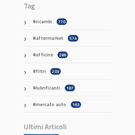
Tag
ricambi
770
aftermarket
574
officine
286
filtri
203
lubrificanti
187
mercato auto
163
Ultimi Articoli