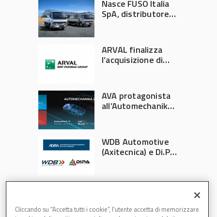
Nasce FUSO Italia
SpA, distributore
ufficiale FUSO in
Italia
ARVAL finalizza
l’acquisizione di
Athlon
AVA protagonista
all’Automechanika
Francoforte 2026
WDB Automotive
(Axitecnica) e Di.Pa.
Sport entrano in
ADIRA
Cliccando su “Accetta tutti i cookie”, l'utente accetta di memorizzare