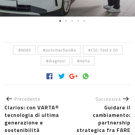
ADAS
automechanika
CSC-Tool X 20
diagnosi
Hella
Precedente
Successiva
Clarios: con VARTA®
Guidare il
tecnologia di ultima
cambiamento:
generazione e
partnership
sostenibilità
strategica fra FARE