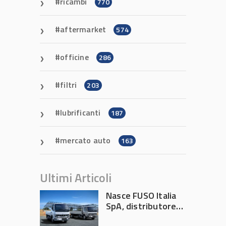
ricambi
770
aftermarket
574
officine
286
filtri
203
lubrificanti
187
mercato auto
163
Ultimi Articoli
Nasce FUSO Italia
SpA, distributore
ufficiale FUSO in