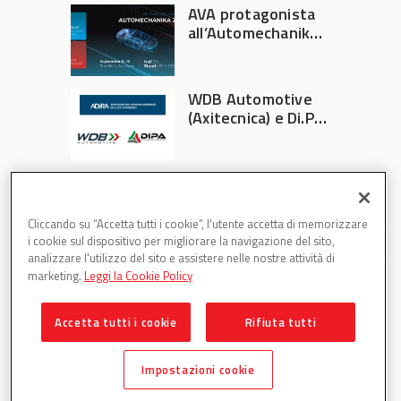
AVA protagonista
all’Automechanika
Francoforte 2026
WDB Automotive
(Axitecnica) e Di.Pa.
Sport entrano in
ADIRA
Cliccando su “Accetta tutti i cookie”, l'utente accetta di memorizzare
i cookie sul dispositivo per migliorare la navigazione del sito,
analizzare l'utilizzo del sito e assistere nelle nostre attività di
marketing.
Leggi la Cookie Policy
Accetta tutti i cookie
Rifiuta tutti
Partsweb è una testata di DBInformation Spa P.IVA
09293820156
Impostazioni cookie
Centro Direzionale – Strada 4, Palazzo A, Scala 2 – 20057