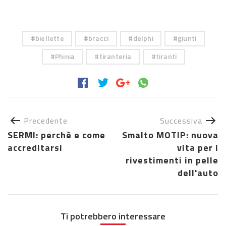
biellette
bracci
delphi
giunti
Phinia
tiranteria
tiranti
Precedente
Successiva
SERMI: perchè e come
Smalto MOTIP: nuova
accreditarsi
vita per i
rivestimenti in pelle
dell'auto
Ti potrebbero interessare