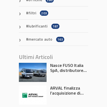
filtri
203
lubrificanti
187
mercato auto
163
Ultimi Articoli
Nasce FUSO Italia
SpA, distributore
ufficiale FUSO in
Italia
ARVAL finalizza
l’acquisizione di
Athlon