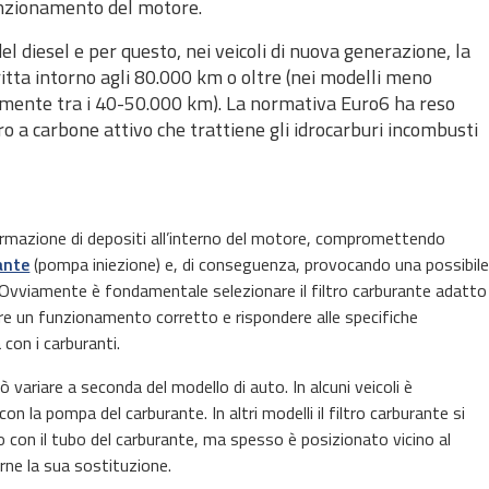
funzionamento del motore.
 diesel e per questo, nei veicoli di nuova generazione, la
itta intorno agli 80.000 km o oltre (nei modelli meno
ralmente tra i 40-50.000 km). La normativa Euro6 ha reso
tro a carbone attivo che trattiene gli idrocarburi incombusti
 formazione di depositi all’interno del motore, compromettendo
ante
(pompa iniezione) e, di conseguenza, provocando una possibil
. Ovviamente è fondamentale selezionare il filtro carburante adatto
ire un funzionamento corretto e rispondere alle specifiche
 con i carburanti.
 variare a seconda del modello di auto. In alcuni veicoli è
on la pompa del carburante. In altri modelli il filtro carburante si
o con il tubo del carburante, ma spesso è posizionato vicino al
arne la sua sostituzione.