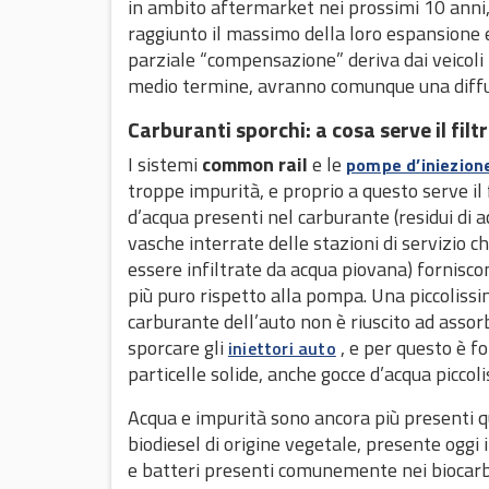
in ambito aftermarket nei prossimi 10 anni, a
raggiunto il massimo della loro espansione e
parziale “compensazione” deriva dai veicoli ib
medio termine, avranno comunque una diffusi
Carburanti sporchi: a cosa serve il fil
I sistemi
common rail
e le
pompe d’iniezion
troppe impurità, e proprio a questo serve il
d’acqua presenti nel carburante (residui di 
vasche interrate delle stazioni di servizio
essere infiltrate da acqua piovana) fornisc
più puro rispetto alla pompa. Una piccolissim
carburante dell’auto non è riuscito ad assor
sporcare gli
, e per questo è fo
iniettori auto
particelle solide, anche gocce d’acqua piccol
Acqua e impurità sono ancora più presenti 
biodiesel di origine vegetale, presente oggi
e batteri presenti comunemente nei biocarbu