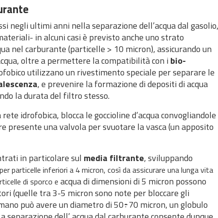
burante
si negli ultimi anni nella separazione dell’acqua dal gasolio
ateriali- in alcuni casi è previsto anche uno strato
cqua nel carburante (particelle > 10 micron), assicurando un
acqua, oltre a permettere la compatibilità con i
bio-
drofobico utilizzano un rivestimento speciale per separare le
oalescenza
, e prevenire la formazione di depositi di acqua
do la durata del filtro stesso.
na rete idrofobica, blocca le goccioline d’acqua convogliandole
ere presente una valvola per svuotare la vasca (un apposito
ntrati in particolare sul
media filtrante
, sviluppando
per particelle inferiori a 4 micron, così da assicurare una lunga vita
acqua di dimensioni di 5 micron possono
rticelle di sporco e
tori (quelle tra 3-5 micron sono note per bloccare gli
llo umano può avere un diametro di 50÷70 micron, un globulo
La
separazione dell’ acqua dal carburante consente dunque