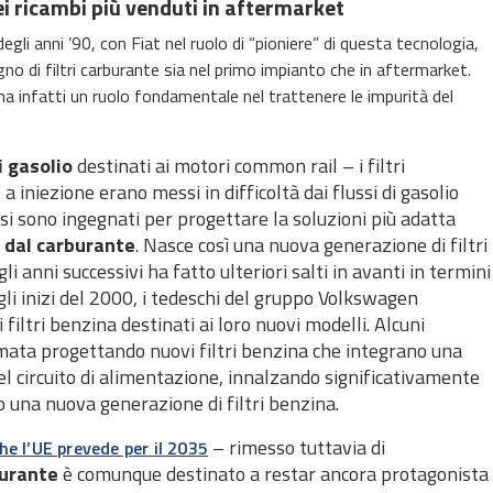
ei ricambi più venduti in aftermarket
egli anni ’90, con Fiat nel ruolo di “pioniere” di questa tecnologia,
no di filtri carburante sia nel primo impianto che in aftermarket.
 ha infatti un ruolo fondamentale nel trattenere le impurità del
ri gasolio
destinati ai motori common rail – i filtri
 iniezione erano messi in difficoltà dai flussi di gasolio
si sono ingegnati per progettare la soluzioni più adatta
 dal carburante
. Nasce così una nuova generazione di filtri
 anni successivi ha fatto ulteriori salti in avanti in termini
agli inizi del 2000, i tedeschi del gruppo Volkswagen
ltri benzina destinati ai loro nuovi modelli. Alcuni
amata progettando nuovi filtri benzina che integrano una
el circuito di alimentazione, innalzando significativamente
o una nuova generazione di filtri benzina.
– rimesso tuttavia di
e l’UE prevede per il 2035
burante
è comunque destinato a restar ancora protagonista