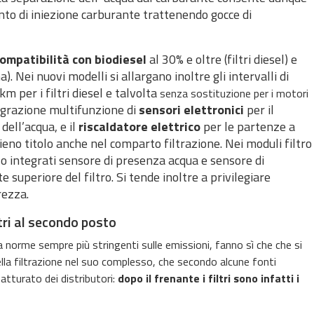
anto di iniezione carburante trattenendo gocce di
ompatibilità con biodiesel
al 30% e oltre (filtri diesel) e
a). Nei nuovi modelli si allargano inoltre gli intervalli di
m per i filtri diesel e talvolta
senza sostituzione per i motori
tegrazione multifunzione di
sensori elettronici
per il
dell’acqua, e il
riscaldatore elettrico
per le partenze a
ieno titolo anche nel comparto filtrazione. Nei moduli filtro
so integrati sensore di presenza acqua e sensore di
 superiore del filtro. Si tende inoltre a privilegiare
rezza.
ltri al secondo posto
 a norme sempre più stringenti sulle emissioni, fanno sì che che si
lla filtrazione nel suo complesso, che secondo alcune fonti
atturato dei distributori:
dopo il frenante i filtri sono infatti i