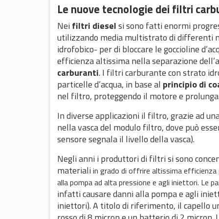
Le nuove tecnologie dei filtri car
Nei
filtri diesel
si sono fatti enormi progres
utilizzando media multistrato di differenti m
idrofobico- per di bloccare le goccioline d’a
efficienza altissima nella separazione dell’
carburanti
. I filtri carburante con strato i
particelle d’acqua, in base al
principio di c
nel filtro, proteggendo il motore e prolungan
In diverse applicazioni il filtro, grazie ad u
nella vasca del modulo filtro, dove può ess
sensore segnala il livello della vasca).
Negli anni i produttori di filtri si sono conce
materiali
in grado di offrire altissima efficienza 
alla pompa ad alta pressione e agli iniettori. Le pa
infatti causare danni alla pompa e agli iniet
iniettori). A titolo di riferimento, il cape
rosso di 8 micron e un batterio di 2 micron. 