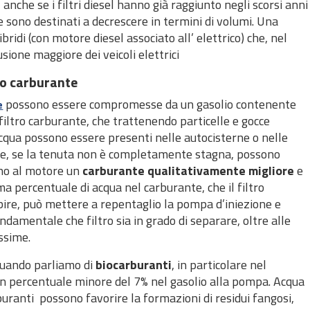
nche se i filtri diesel hanno già raggiunto negli scorsi anni
 sono destinati a decrescere in termini di volumi. Una
ridi (con motore diesel associato all’ elettrico) che, nel
one maggiore dei veicoli elettrici
tro carburante
possono essere compromesse da un gasolio contenente
e
 filtro carburante, che trattenendo particelle e gocce
acqua possono essere presenti nelle autocisterne o nelle
 che, se la tenuta non è completamente stagna, possono
ono al motore un
carburante qualitativamente migliore
e
a percentuale di acqua nel carburante, che il filtro
bire, può mettere a repentaglio la pompa d’iniezione e
ndamentale che filtro sia in grado di separare, oltre alle
issime.
quando parliamo di
biocarburanti
, in particolare nel
 in percentuale minore del 7% nel gasolio alla pompa. Acqua
ranti possono favorire la formazioni di residui fangosi,