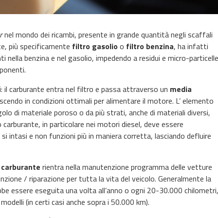
r
nel mondo dei ricambi, presente in grande quantità negli scaffali
ante, più specificamente
filtro gasolio
o
filtro benzina
, ha infatti
nti nella benzina e nel gasolio, impedendo a residui e micro-particell
ponenti.
tri: il carburante entra nel filtro e passa attraverso un
media
scendo in condizioni ottimali per alimentare il motore. L’ elemento
lo di materiale poroso o da più strati, anche di materiali diversi,
ro carburante, in particolare nei motori diesel, deve essere
 si intasi e non funzioni più in maniera corretta, lasciando defluire
l carburante
rientra nella manutenzione programma delle vetture
nzione / riparazione per tutta la vita del veicolo. Generalmente la
ebbe essere eseguita una volta all’anno o ogni 20-30.000 chilometri
 modelli (in certi casi anche sopra i 50.000 km).