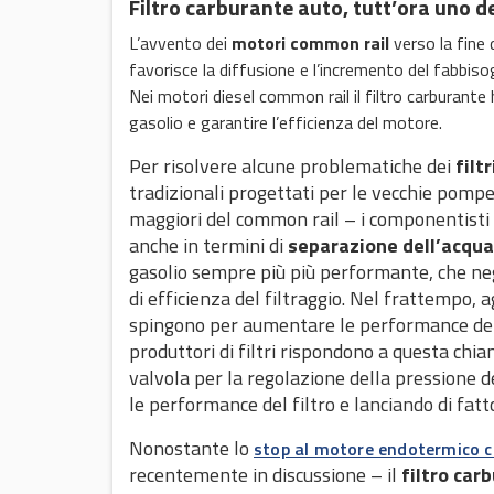
Filtro carburante auto, tutt’ora uno d
L’avvento dei
motori common rail
verso la fine d
favorisce la diffusione e l’incremento del fabbisog
Nei motori diesel common rail il filtro carburante
gasolio e garantire l’efficienza del motore.
Per risolvere alcune problematiche dei
filt
tradizionali progettati per le vecchie pompe a
maggiori del common rail – i componentisti 
anche in termini di
separazione dell’acqua
gasolio sempre più più performante, che negli
di efficienza del filtraggio. Nel frattempo, 
spingono per aumentare le performance dei fi
produttori di filtri rispondono a questa chi
valvola per la regolazione della pressione d
le performance del filtro e lanciando di fatt
Nonostante lo
stop al motore endotermico ch
recentemente in discussione – il
filtro car