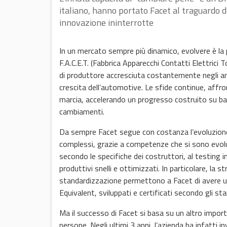
italiano, hanno portato Facet al traguardo de
innovazione ininterrotte
In un mercato sempre più dinamico, evolvere è la 
F.A.C.E.T. (Fabbrica Apparecchi Contatti Elettrici 
di produttore accresciuta costantemente negli an
crescita dell’automotive. Le sfide continue, aff
marcia, accelerando un progresso costruito su ba
cambiamenti.
Da sempre Facet segue con costanza l’evoluzione t
complessi, grazie a competenze che si sono evolute
secondo le specifiche dei costruttori, al testing 
produttivi snelli e ottimizzati. In particolare, la 
standardizzazione permettono a Facet di avere u
Equivalent, sviluppati e certificati secondo gli s
Ma il successo di Facet si basa su un altro impor
persone. Negli ultimi 3 anni, l’azienda ha infatti