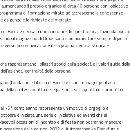
ca, aumentando il proprio organico di circa 40 persone con l’obiettivo
n programma di formazione mirato ad accrescerne le conoscenze
 le esigenze e le richieste del mercato.
ui Facet è decisa a non rinunciare. In quest’ottica, l’azienda punta
nziando il magazzino di Orbassano e ad aumentare sempre di più la
traverso la comunicazione della propria identità storica e
he rappresentano i pilastri storici della società e i valori guida dell
 dell’azienda, centralità della persona.
riano (fondatori e titolari di Facet) e i suoi manager puntano
nua della professionalità delle persone, sulla qualità dei prodotti e
o del 75° compleanno rappresenta un motivo di orgoglio e
ottobre è iniziata una serie di iniziative ed eventi che si
acevoli occasioni di incontro e di festa non potranno mancare i
a in occasione delle edizioni 2022 di Automechanika Frankfurt e