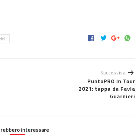
ici
Successiva
PuntoPRO In Tou
2021: tappa da Favi
Guarnier
trebbero interessare