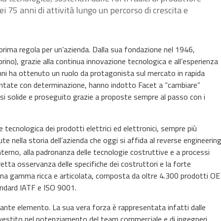
i 75 anni di attività lungo un percorso di crescita e
prima regola per un’azienda. Dalla sua fondazione nel 1946,
Torino), grazie alla continua innovazione tecnologica e all’esperienza
ni ha ottenuto un ruolo da protagonista sul mercato in rapida
rontate con determinazione, hanno indotto Facet a “cambiare”
si solide e proseguito grazie a proposte sempre al passo con i
ecnologica dei prodotti elettrici ed elettronici, sempre più
 nella storia dell’azienda che oggi si affida al reverse engineerin
interno, alla padronanza delle tecnologie costruttive e a processi
stretta osservanza delle specifiche dei costruttori e la forte
na gamma ricca e articolata, composta da oltre 4.300 prodotti OE
tandard IATF e ISO 9001.
tante elemento. La sua vera forza è rappresentata infatti dalle
 investito nel potenziamento del team commerciale e di ingegneri,