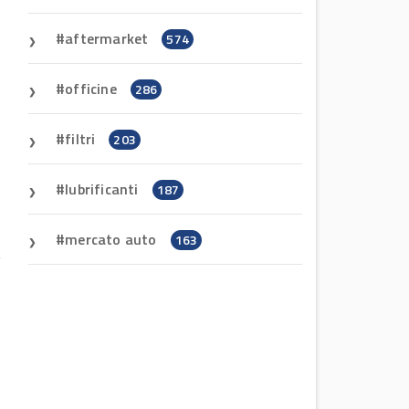
aftermarket
574
officine
286
filtri
203
lubrificanti
187
mercato auto
163
g