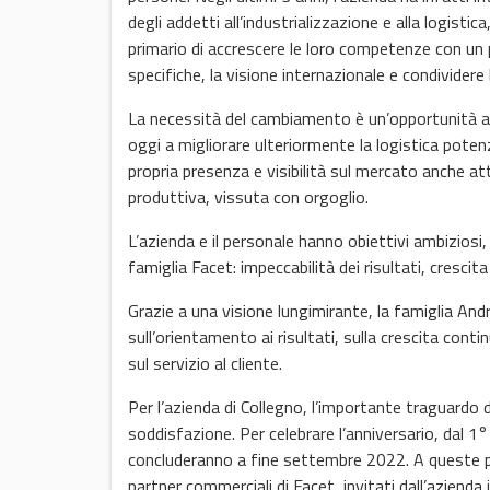
degli addetti all’industrializzazione e alla logisti
primario di accrescere le loro competenze con u
specifiche, la visione internazionale e condividere
La necessità del cambiamento è un’opportunità a c
oggi a migliorare ulteriormente la logistica pote
propria presenza e visibilità sul mercato anche at
produttiva, vissuta con orgoglio.
L’azienda e il personale hanno obiettivi ambiziosi, c
famiglia Facet: impeccabilità dei risultati, crescita
Grazie a una visione lungimirante, la famiglia And
sull’orientamento ai risultati, sulla crescita conti
sul servizio al cliente.
Per l’azienda di Collegno, l’importante traguard
soddisfazione. Per celebrare l’anniversario, dal 1° 
concluderanno a fine settembre 2022. A queste pi
partner commerciali di Facet, invitati dall’aziend