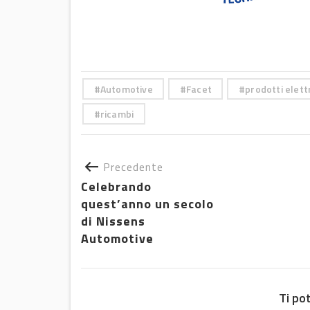
Automotive
Facet
prodotti elettr
ricambi
Precedente
Celebrando
quest’anno un secolo
di Nissens
Automotive
Ti po