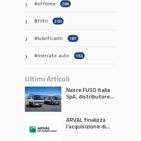
officine
286
filtri
203
lubrificanti
187
mercato auto
163
Ultimi Articoli
Nasce FUSO Italia
SpA, distributore
ufficiale FUSO in
Italia
ARVAL finalizza
l’acquisizione di
Athlon