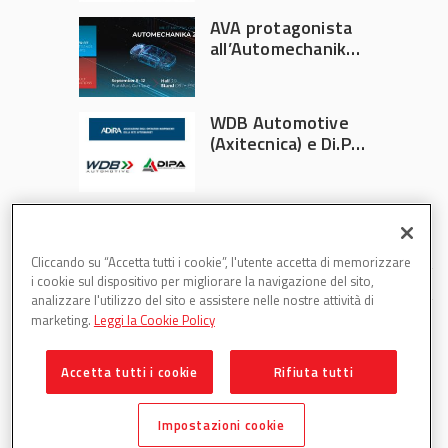
AVA protagonista
all’Automechanika
Francoforte 2026
WDB Automotive
(Axitecnica) e Di.Pa.
Sport entrano in
ADIRA
Cliccando su “Accetta tutti i cookie”, l'utente accetta di memorizzare
i cookie sul dispositivo per migliorare la navigazione del sito,
analizzare l'utilizzo del sito e assistere nelle nostre attività di
marketing.
Leggi la Cookie Policy
Accetta tutti i cookie
Rifiuta tutti
Partsweb è una testata di DBInformation Spa P.IVA
09293820156
Impostazioni cookie
Centro Direzionale – Strada 4, Palazzo A, Scala 2 – 20057