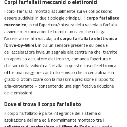
Corpi farfallati meccanici o elettronici
I corpi farfallati montati attualmente sui veicoli possono
essere suddivisi in due tipologie principali. Il
corpo farfallato
meccanico
, in cui l’apertura/chiusura della valvola a farfalla
avviene meccanicamente tramite un cavo che collega
l’acceleratore alla valvola, o il
corpo farfallato elettronico
(Drive-by-Wire)
, in cui un sensore presente sul pedale
dell’acceleratore invia un segnale alla centralina che, tramite
un apposito attuatore elettronico, comanda l’apertura o
chiusura della valvola a farfalla. In questo caso l’elettronica
offre una maggiore controllo – visto che la centralina è in
grado di ottimizzare con la massima precisione il rapporto
aria-carburante – consentendo una significativa riduzione
delle emissioni.
Dove si trova il corpo farfallato
Il corpo farfallato è parte integrante del sistema di
aspirazione dell’aria ed è normalmente montato tra il
collettore di aspirazione
e il
filtro dell’aria
, nella parte