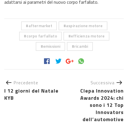
adattarsi ai parametri del nuovo corpo farfallato.
aftermarket
aspirazione motore
corpo farfallato
efficienza motore
emissioni
ricambi
Precedente
Successiva
I 12 giorni del Natale
Clepa Innovation
KYB
Awards 2024: chi
sono i 12 Top
Innovators
dell’automotive