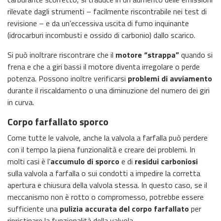
rilevate dagli strumenti – facilmente riscontrabile nei test di
revisione – e da un’eccessiva uscita di fumo inquinante
(idrocarburi incombusti e ossido di carbonio) dallo scarico.
Si può inoltrare riscontrare che il
motore “strappa”
quando si
frena e che a giri bassi il motore diventa irregolare o perde
potenza. Possono inoltre verificarsi
problemi di avviamento
durante il riscaldamento o una diminuzione del numero dei giri
in curva.
Corpo farfallato sporco
Come tutte le valvole, anche la valvola a farfalla può perdere
con il tempo la piena funzionalità e creare dei problemi. In
molti casi è l’
accumulo di sporco
e di
residui carboniosi
sulla valvola a farfalla o sui condotti a impedire la corretta
apertura e chiusura della valvola stessa. In questo caso, se il
meccanismo non è rotto o compromesso, potrebbe essere
sufficiente una
pulizia accurata del corpo farfallato
per
ripristinare la funzionalità della valvola.