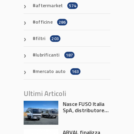
aftermarket
574
officine
286
filtri
203
lubrificanti
187
mercato auto
163
Ultimi Articoli
Nasce FUSO Italia
SpA, distributore
ufficiale FUSO in
Italia
ARVAL finalizza