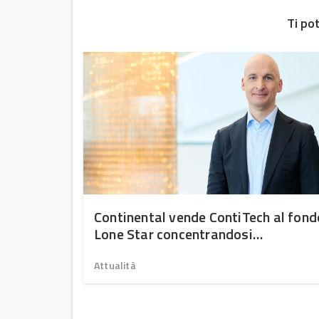
Ti po
Continental vende ContiTech al fond
Lone Star concentrandosi
esclusivamente nella produzione di
pneumatici
Attualità