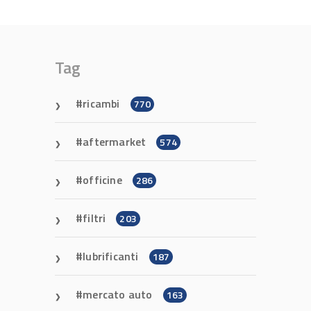
Tag
ricambi
770
aftermarket
574
officine
286
filtri
203
lubrificanti
187
mercato auto
163