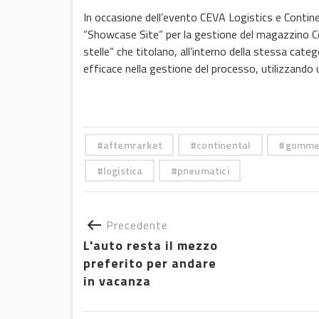
In occasione dell’evento CEVA Logistics e Contine
“Showcase Site” per la gestione del magazzino Co
stelle” che titolano, all’interno della stessa cate
efficace nella gestione del processo, utilizzando
aftemrarket
continental
gomm
logistica
pneumatici
Precedente
L'auto resta il mezzo
preferito per andare
in vacanza