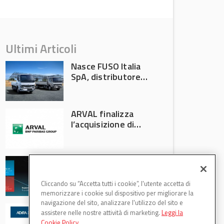
Ultimi Articoli
Nasce FUSO Italia
SpA, distributore
ufficiale FUSO in
Italia
ARVAL finalizza
l’acquisizione di
Athlon
AVA protagonista
all’Automechanika
Francoforte 2026
Cliccando su “Accetta tutti i cookie”, l'utente accetta di
memorizzare i cookie sul dispositivo per migliorare la
navigazione del sito, analizzare l'utilizzo del sito e
WDB Automotive
assistere nelle nostre attività di marketing.
Leggi la
(Axitecnica) e Di.Pa.
Cookie Policy