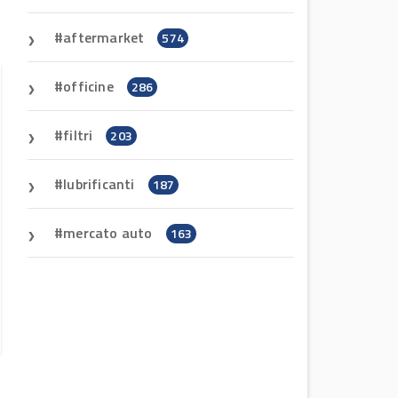
aftermarket
574
officine
286
filtri
203
lubrificanti
187
mercato auto
163
Aumovio: un ritorno in grande stile
News