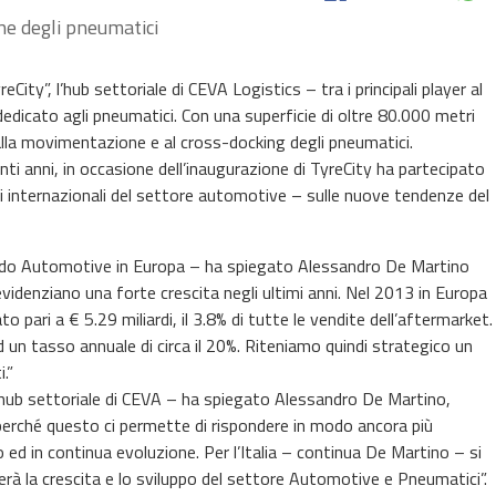
one degli pneumatici
City”, l’hub settoriale di CEVA Logistics – tra i principali player al
edicato agli pneumatici. Con una superficie di oltre 80.000 metri
 alla movimentazione e al cross-docking degli pneumatici.
nti anni, in occasione dell’inaugurazione di TyreCity ha partecipato
i internazionali del settore automotive – sulle nuove tendenze del
el mondo Automotive in Europa – ha spiegato Alessandro De Martino
videnziano una forte crescita negli ultimi anni. Nel 2013 in Europa
to pari a € 5.29 miliardi, il 3.8% di tutte le vendite dell’aftermarket.
d un tasso annuale di circa il 20%. Riteniamo quindi strategico un
.”
l’hub settoriale di CEVA – ha spiegato Alessandro De Martino,
perché questo ci permette di rispondere in modo ancora più
 ed in continua evoluzione. Per l’Italia – continua De Martino – si
erà la crescita e lo sviluppo del settore Automotive e Pneumatici”.