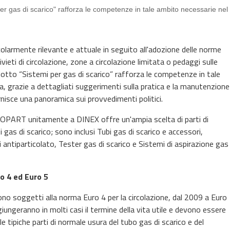
r gas di scarico" rafforza le competenze in tale ambito necessarie nel
colarmente rilevante e attuale in seguito all'adozione delle norme
ivieti di circolazione, zone a circolazione limitata o pedaggi sulle
otto “Sistemi per gas di scarico” rafforza le competenze in tale
a, grazie a dettagliati suggerimenti sulla pratica e la manutenzione
isce una panoramica sui provvedimenti politici.
OPART unitamente a DINEX offre un'ampia scelta di parti di
gas di scarico; sono inclusi Tubi gas di scarico e accessori,
ltri antiparticolato, Tester gas di scarico e Sistemi di aspirazione gas
ro 4 ed Euro 5
li sono soggetti alla norma Euro 4 per la circolazione, dal 2009 a Euro
aggiungeranno in molti casi il termine della vita utile e devono essere
le tipiche parti di normale usura del tubo gas di scarico e del