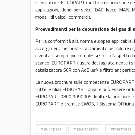
silenziatore. EUROPART mette a disposizione dei su
applicazioni, idonei per veicoli DAF, Iveco, MAN, 
modelli di veicoli commerciali.
Provvedimenti per la depurazione dei gas di s
Per la conformità alla norma europea applicabile, i
accorgimenti nel post-trattamento per ridurre i g
diventati sempre piú complessi sotto l'aspetto tecni
scarico. EUROPART illustra dettagliatamente i si
catalizzatore SCR con AdBlue® e filtro antipartic
La nuova brochure sulle competenze EUROPART Si
tutte le filiali EUROPART oppure può essere ordi
EUROPART 0800 9090905. Inoltre la brochure è co
EUROPART o tramite EWOS, il Sistema Officina
europart
gas scarico
marmitte