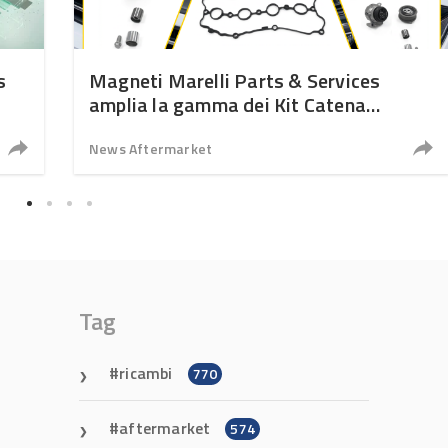
s
Magneti Marelli Parts & Services
amplia la gamma dei Kit Catena
Distribuzione
News Aftermarket
Tag
ricambi
770
aftermarket
574