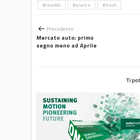
ricambi
scarico
truck
Precedente
Mercato auto: primo
segno meno ad Aprile
Ti po