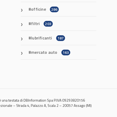
officine
286
filtri
203
lubrificanti
187
mercato auto
163
 una testata di DBInformation Spa P.IVA 09293820156
ezionale – Strada 4, Palazzo A, Scala 2 – 20057 Assago (MI)