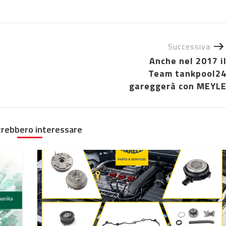
Successiva
Anche nel 2017 i
Team tankpool2
gareggerà con MEYL
trebbero interessare