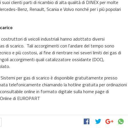
oi clienti parti di ricambio di alta qualità di DINEX per molte
Mercedes-Benz, Renault, Scania e Volvo nonché per i più popolari
carico
 costruttori di veicoli industriali hanno adottato diversi
as di scarico. Tali accorgimenti con l'andare del tempo sono
co e più costosi, al fine di rientrare nei severi limiti dei gas di
ngoli accorgimenti quali catalizzatore ossidante (DOC),
olato.
stemi per gas di scarico è disponibile gratuitamente presso
nata telefonicamente chiamando la hotline gratuita per ordinazioni
nsultabile online in formato digitale sulla home page di
 Online di EUROPART