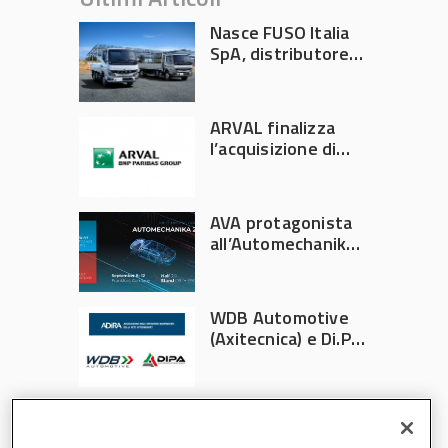
Nasce FUSO Italia
SpA, distributore
ufficiale FUSO in
Italia
ARVAL finalizza
l’acquisizione di
Athlon
AVA protagonista
all’Automechanika
Francoforte 2026
WDB Automotive
(Axitecnica) e Di.Pa.
Sport entrano in
ADIRA