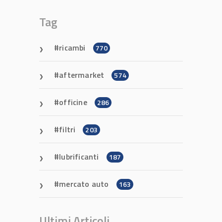
Tag
ricambi
770
aftermarket
574
officine
286
filtri
203
lubrificanti
187
mercato auto
163
Ultimi Articoli