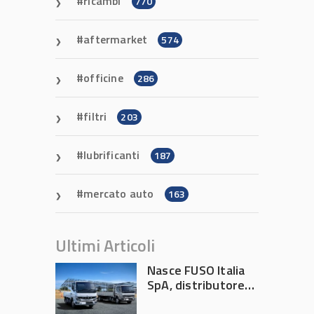
ricambi
770
aftermarket
574
officine
286
filtri
203
lubrificanti
187
mercato auto
163
Ultimi Articoli
Nasce FUSO Italia
SpA, distributore
ufficiale FUSO in