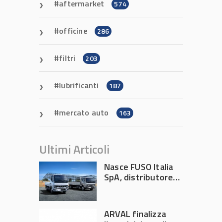
aftermarket
574
officine
286
filtri
203
lubrificanti
187
mercato auto
163
Ultimi Articoli
Nasce FUSO Italia
SpA, distributore
ufficiale FUSO in
Italia
ARVAL finalizza