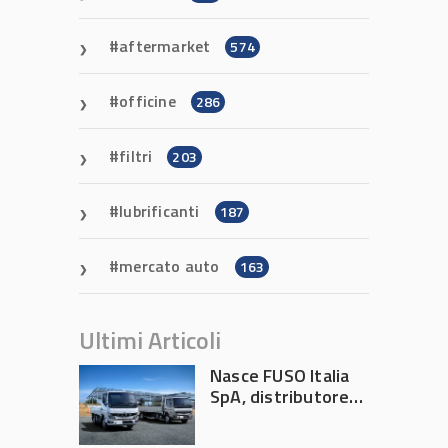
aftermarket
574
officine
286
filtri
203
lubrificanti
187
mercato auto
163
Ultimi Articoli
Nasce FUSO Italia
SpA, distributore
ufficiale FUSO in
Italia