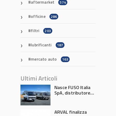
aftermarket
574
officine
286
filtri
203
lubrificanti
187
mercato auto
163
Ultimi Articoli
Nasce FUSO Italia
SpA, distributore
ufficiale FUSO in
Italia
ARVAL finalizza