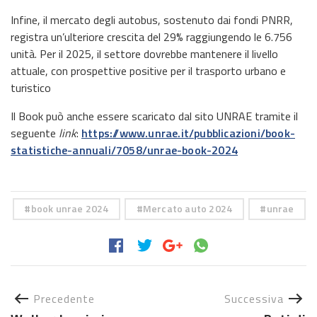
Infine, il mercato degli autobus, sostenuto dai fondi PNRR,
registra un’ulteriore crescita del 29% raggiungendo le 6.756
unità. Per il 2025, il settore dovrebbe mantenere il livello
attuale, con prospettive positive per il trasporto urbano e
turistico
Il Book può anche essere scaricato dal sito UNRAE tramite il
seguente
link
:
https://www.unrae.it/pubblicazioni/book-
statistiche-annuali/7058/unrae-book-2024
book unrae 2024
Mercato auto 2024
unrae
Precedente
Successiva