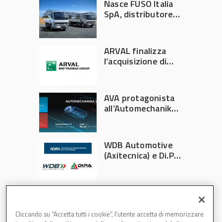
Nasce FUSO Italia
SpA, distributore
ufficiale FUSO in
Italia
ARVAL finalizza
l’acquisizione di
Athlon
AVA protagonista
all’Automechanika
Francoforte 2026
WDB Automotive
(Axitecnica) e Di.Pa.
Sport entrano in
ADIRA
Cliccando su “Accetta tutti i cookie”, l'utente accetta di memorizzare