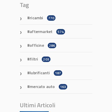
Tag
ricambi
770
aftermarket
574
officine
286
filtri
203
lubrificanti
187
mercato auto
163
Ultimi Articoli