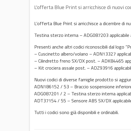
L'offerta Blue Print si arricchisce di nuovi co
L’offerta Blue Print si arricchisce a dicembre di nuo
Testina sterzo interna – ADG087203 applicabile 
Presenti anche altri codici riconoscibili dal logo “
– Cuscinetto albero/volano – ADN13327 applica
– Cilindretto freno SX/DX post. – ADK84465 appl
– Kit crociera assale post. – ADZ93916 applicab
Nuovi codici di diverse famiglie prodotto si aggiu
ADN186152 / 53 – Braccio sospensione inferiore
ADG087201 / 2 – Testina sterzo interna applica
ADT37154 / 55 – Sensore ABS SX/DX applicabile
Tutti i codici sono già disponibili e ordinabili.