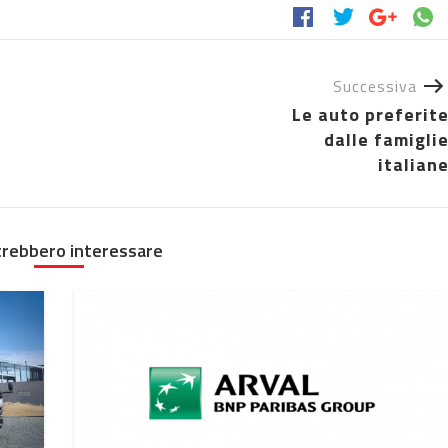
Successiva
Le auto preferit
dalle famigli
italian
trebbero interessare