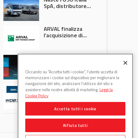
SpA, distributore
ufficiale FUSO in
Italia
ARVAL finalizza
l’acquisizione di
Athlon
AVA protagonista
all’Automechanika
Francoforte 2026
Cliccando su “Accetta tutti i cookie”, l'utente accetta di
memorizzare i cookie sul dispositivo per migliorare la
navigazione del sito, analizzare l'utilizzo del sito e
WDB Automotive
assistere nelle nostre attività di marketing.
Leggi la
(Axitecnica) e Di.Pa.
Cookie Policy
Sport entrano in
ADIRA
Accetta tutti i cookie
Rifiuta tutti