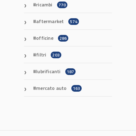
ricambi
770
aftermarket
574
officine
286
filtri
203
lubrificanti
187
mercato auto
163