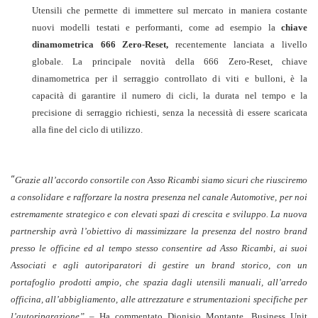
Utensili che permette di immettere sul mercato in maniera costante
nuovi modelli testati e performanti, come ad esempio la
chiave
dinamometrica 666 Zero-Reset,
recentemente lanciata a livello
globale. La principale novità della 666 Zero-Reset, chiave
dinamometrica per il serraggio controllato di viti e bulloni, è la
capacità di garantire il numero di cicli, la durata nel tempo e la
precisione di serraggio richiesti, senza la necessità di essere scaricata
alla fine del ciclo di utilizzo.
“
Grazie all’accordo consortile con Asso Ricambi siamo sicuri che riusciremo
a consolidare e rafforzare la nostra presenza nel canale Automotive, per noi
estremamente strategico e con elevati spazi di crescita e sviluppo. La nuova
partnership avrà l’obiettivo di massimizzare la presenza del nostro brand
presso le officine ed al tempo stesso consentire ad Asso Ricambi, ai suoi
Associati e agli autoriparatori di gestire un brand storico, con un
portafoglio prodotti ampio, che spazia dagli utensili manuali, all’arredo
officina, all’abbigliamento, alle attrezzature e strumentazioni specifiche per
l’autoriparazione”
– Ha commentato Dionisio Montante,
Business Unit