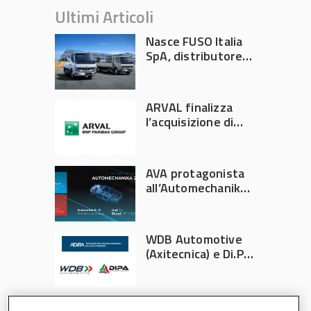
Ultimi Articoli
Nasce FUSO Italia
SpA, distributore
ufficiale FUSO in
Italia
ARVAL finalizza
l’acquisizione di
Athlon
AVA protagonista
all’Automechanika
Francoforte 2026
WDB Automotive
(Axitecnica) e Di.Pa.
Sport entrano in
ADIRA