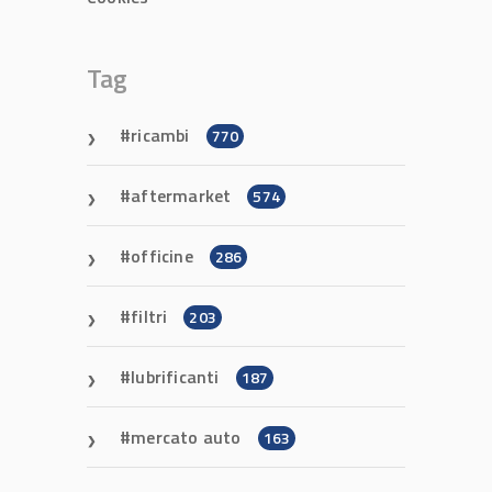
Tag
ricambi
770
aftermarket
574
officine
286
filtri
203
lubrificanti
187
mercato auto
163