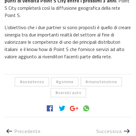
punti di vendita Point S City entro i prossimi 3 anni
. Point
S City completerà così la diffusione geografica della rete
Point S.
L’obiettivo che i due partner si sono proposti è quello di creare
sinergia tra due importanti realtà del settore al fine di
valorizzare le competenze di uno dei principali distributori
italiani e il know how di Point S che fornisce servizi ad alto
valore aggiunto ai rivenditori facenti parte della rete.
assistenza
gomme
manutenzione
servizi auto
Precedente
Successiva