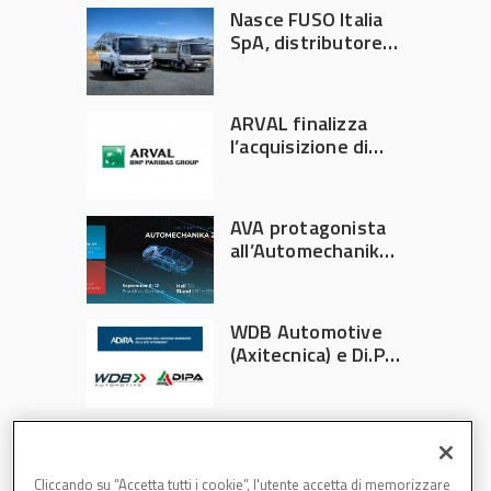
Nasce FUSO Italia
SpA, distributore
ufficiale FUSO in
Italia
ARVAL finalizza
l’acquisizione di
Athlon
AVA protagonista
all’Automechanika
Francoforte 2026
WDB Automotive
(Axitecnica) e Di.Pa.
Sport entrano in
ADIRA
Cliccando su “Accetta tutti i cookie”, l'utente accetta di memorizzare