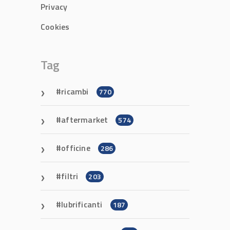
Privacy
Cookies
Tag
ricambi
770
aftermarket
574
officine
286
filtri
203
lubrificanti
187