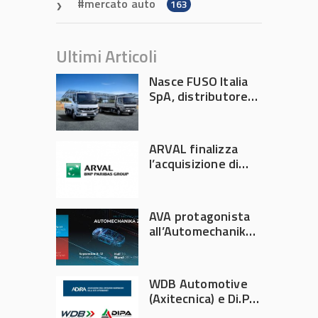
mercato auto
163
Ultimi Articoli
Nasce FUSO Italia
SpA, distributore
ufficiale FUSO in
Italia
ARVAL finalizza
l’acquisizione di
Athlon
AVA protagonista
all’Automechanika
Francoforte 2026
WDB Automotive
(Axitecnica) e Di.Pa.
Sport entrano in