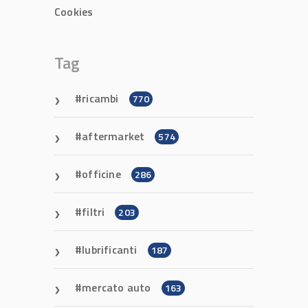
Cookies
Tag
ricambi
770
aftermarket
574
officine
286
filtri
203
lubrificanti
187
mercato auto
163