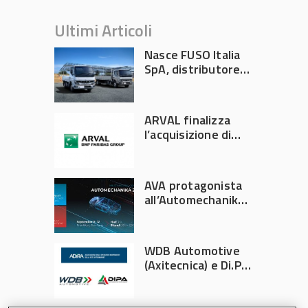
Ultimi Articoli
Nasce FUSO Italia
SpA, distributore
ufficiale FUSO in
Italia
ARVAL finalizza
l’acquisizione di
Athlon
AVA protagonista
all’Automechanika
Francoforte 2026
WDB Automotive
(Axitecnica) e Di.Pa.
Sport entrano in
ADIRA