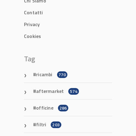
Chi Siamo
Contatti
Privacy
Cookies
Tag
ricambi
770
aftermarket
574
officine
286
filtri
203