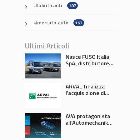
lubrificanti
187
mercato auto
163
Ultimi Articoli
Nasce FUSO Italia
SpA, distributore
ufficiale FUSO in
Italia
ARVAL finalizza
l’acquisizione di
Athlon
AVA protagonista
all’Automechanika
Francoforte 2026