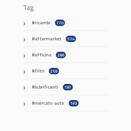
Tag
ricambi
770
aftermarket
574
officine
286
filtri
203
lubrificanti
187
mercato auto
163