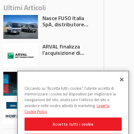
Ultimi Articoli
Nasce FUSO Italia
SpA, distributore
ufficiale FUSO in
Italia
ARVAL finalizza
l’acquisizione di
Athlon
AVA protagonista
all’Automechanika
Francoforte 2026
Cliccando su “Accetta tutti i cookie”, l'utente accetta di
memorizzare i cookie sul dispositivo per migliorare la
navigazione del sito, analizzare l'utilizzo del sito e
WDB Automotive
assistere nelle nostre attività di marketing.
Leggi la
(Axitecnica) e Di.Pa.
Cookie Policy
Sport entrano in
ADIRA
Accetta tutti i cookie