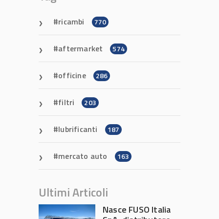
ricambi
770
aftermarket
574
officine
286
filtri
203
lubrificanti
187
mercato auto
163
Ultimi Articoli
Nasce FUSO Italia