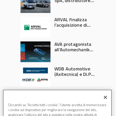
SpA, distributore
ufficiale FUSO in
Italia
ARVAL finalizza
l’acquisizione di
Athlon
AVA protagonista
all’Automechanika
Francoforte 2026
WDB Automotive
(Axitecnica) e Di.Pa.
Sport entrano in
ADIRA
Cliccando su “Accetta tutti i cookie”, l'utente accetta di memorizzare
i cookie sul dispositivo per migliorare la navigazione del sito,
analizzare l'utilizzo del sito e assistere nelle nostre attività di