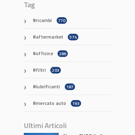
Tag
ricambi
770
aftermarket
574
officine
286
filtri
203
lubrificanti
187
mercato auto
163
Ultimi Articoli