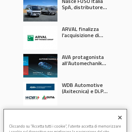
Nasce FUSO Italia
SpA, distributore
ufficiale FUSO in
Italia
ARVAL finalizza
l’acquisizione di
Athlon
AVA protagonista
all’Automechanika
Francoforte 2026
WDB Automotive
(Axitecnica) e Di.Pa.
Sport entrano in
ADIRA
Cliccando su “Accetta tutti i cookie”, l'utente accetta di memorizzare
i cookie sul dispositivo per migliorare la navigazione del sito,