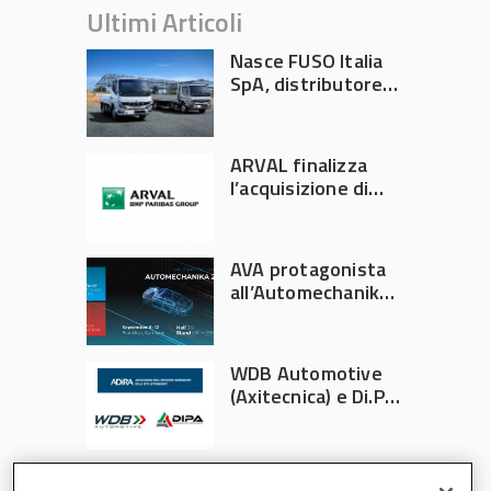
Ultimi Articoli
Nasce FUSO Italia
SpA, distributore
ufficiale FUSO in
Italia
ARVAL finalizza
l’acquisizione di
Athlon
AVA protagonista
all’Automechanika
Francoforte 2026
WDB Automotive
(Axitecnica) e Di.Pa.
Sport entrano in
ADIRA