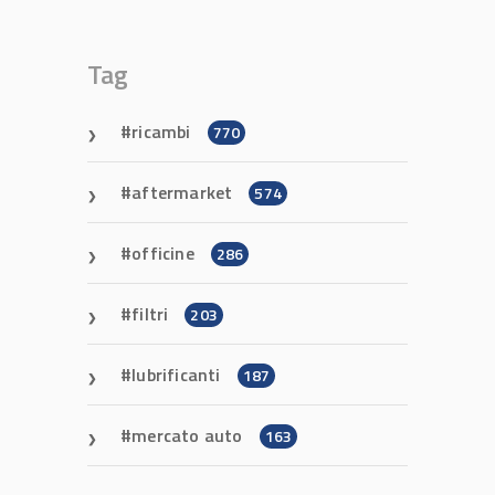
Tag
ricambi
770
aftermarket
574
officine
286
filtri
203
lubrificanti
187
mercato auto
163