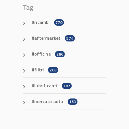
Tag
ricambi
770
aftermarket
574
officine
286
filtri
203
lubrificanti
187
mercato auto
163