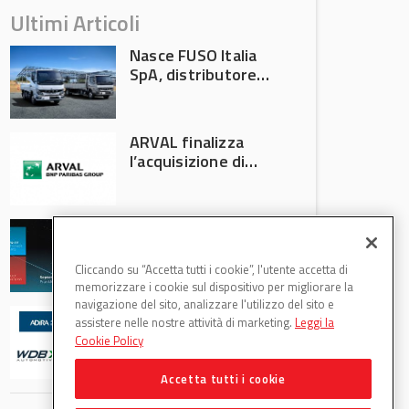
Ultimi Articoli
Nasce FUSO Italia
SpA, distributore
ufficiale FUSO in
Italia
ARVAL finalizza
l’acquisizione di
Athlon
AVA protagonista
all’Automechanika
Francoforte 2026
Cliccando su “Accetta tutti i cookie”, l'utente accetta di
memorizzare i cookie sul dispositivo per migliorare la
navigazione del sito, analizzare l'utilizzo del sito e
WDB Automotive
assistere nelle nostre attività di marketing.
Leggi la
(Axitecnica) e Di.Pa.
Cookie Policy
Sport entrano in
ADIRA
Accetta tutti i cookie