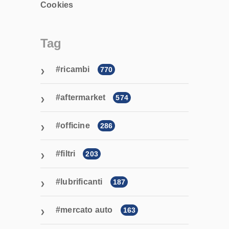
Cookies
Tag
ricambi
770
aftermarket
574
officine
286
filtri
203
lubrificanti
187
mercato auto
163