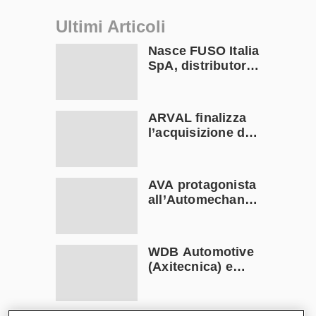
Ultimi Articoli
Nasce FUSO Italia
SpA, distributore
ufficiale FUSO in
Italia
ARVAL finalizza
l’acquisizione di
Athlon
AVA protagonista
all’Automechanika
Francoforte 2026
WDB Automotive
(Axitecnica) e
Di.Pa. Sport
entrano in ADIRA